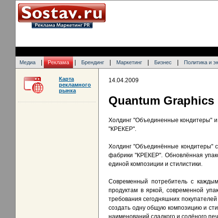
|
|
|
|
|
Медиа
Реклама
Брендинг
Маркетинг
Бизнес
Политика и э
Карта
14.04.2009
рекламного
рынка
Quantum Graphics
Холдинг "Объединенные кондитеры" и 
"КРЕКЕР".
Холдинг "Объединённые кондитеры" с 
фабрики "КРЕКЕР". Обновлённая упако
единой композиции и стилистики.
Современный потребитель с каждым
продуктам в яркой, современной упа
требования сегодняшних покупателей 
создать одну общую композицию и сти
наименований сладкого и солёного печ