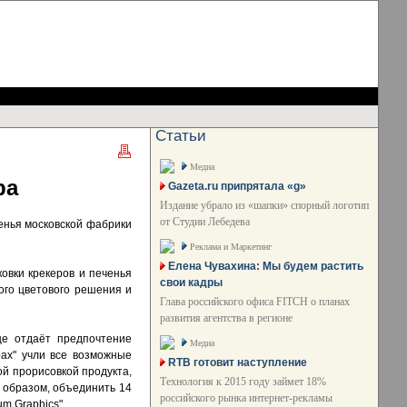
Статьи
Медиа
ра
Gazeta.ru припрятала «g»
Издание убрало из «шапки» спорный логотип
от Студии Лебедева
енья московской фабрики
Реклама и Маркетинг
Елена Чувахина: Мы будем растить
овки крекеров и печенья
свои кадры
ого цветового решения и
Глава российского офиса FITCH о планах
развития агентства в регионе
е отдаёт предпочтение
Медиа
рах" учли все возможные
RTB готовит наступление
й прорисовкой продукта,
Технология к 2015 году займет 18%
 образом, объединить 14
российского рынка интернет-рекламы
m Graphics".