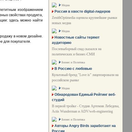
Медиа
ппетитным изображением
Россия в хвосте digital-лидеров
зных свойствах продукта,
ZenithOptimedia оценила крупнейшие рынки
ации: здесь можно найти
новых медиа
Медиа
продажу в новом дизайне.
Новостные сайты теряют
ее для покупателя.
аудиторию
Послевыборный спад сказался на
политических и бизнес-СМИ
Бизнес и Политика
В Россию с любовью
Культовый бренд "Love is" лицензировали на
российском рынке
Медиа
Обнародован Единый Рейтинг веб-
студий
В первой тройке - Студия Артемия Лебедева,
Actis Wunderman и ADV/web-engineering
Бизнес и Политика
Авторы Angry Birds заработают на
России