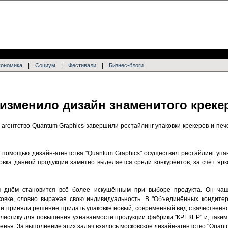
|
|
|
кономика
Социум
Фестивали
Бизнес-блоги
 изменило дизайн знаменитого креке
агентство Quantum Graphics завершили рестайлинг упаковки крекеров и печ
помощью дизайн-агентства "Quantum Graphics" осуществил рестайлинг упак
вка данной продукции заметно выделяется среди конкурентов, за счёт ярк
 днём становится всё более искушённым при выборе продукта. Он чащ
ковке, словно выражая свою индивидуальность. В "Объединённых кондите
и приняли решение придать упаковке новый, современный вид с качественно
листику для повышения узнаваемости продукции фабрики "КРЕКЕР" и, таким
енья. За выполнение этих задач взялось московское дизайн-агентство "Quantu