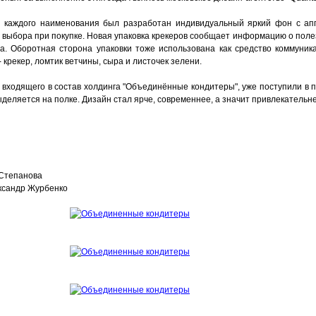
я каждого наименования был разработан индивидуальный яркий фон с а
 выбора при покупке. Новая упаковка крекеров сообщает информацию о поле
ра. Оборотная сторона упаковки тоже использована как средство коммуник
- крекер, ломтик ветчины, сыра и листочек зелени.
 входящего в состав холдинга "Объединённые кондитеры", уже поступили в 
деляется на полке. Дизайн стал ярче, современнее, а значит привлекательн
 Степанова
ксандр Журбенко