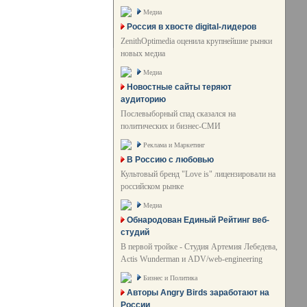
Медиа
Россия в хвосте digital-лидеров
ZenithOptimedia оценила крупнейшие рынки
новых медиа
Медиа
Новостные сайты теряют
аудиторию
Послевыборный спад сказался на
политических и бизнес-СМИ
Реклама и Маркетинг
В Россию с любовью
Культовый бренд "Love is" лицензировали на
российском рынке
Медиа
Обнародован Единый Рейтинг веб-
студий
В первой тройке - Студия Артемия Лебедева,
Actis Wunderman и ADV/web-engineering
Бизнес и Политика
Авторы Angry Birds заработают на
России