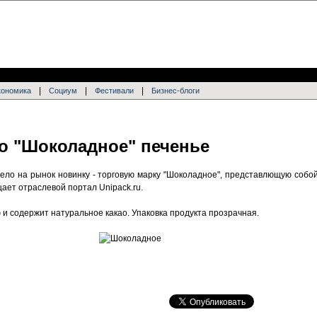
|
|
|
кономика
Социум
Фестивали
Бизнес-блоги
о "Шоколадное" печенье
ело на рынок новинку - торговую марку "Шоколадное", представлющую собо
ает отраслевой портал Unipack.ru.
и содержит натуральное какао. Упаковка продукта прозрачная.