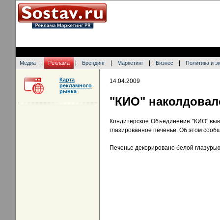
|
|
|
|
|
Медиа
Реклама
Брендинг
Маркетинг
Бизнес
Политика и э
Карта
14.04.2009
рекламного
рынка
"КИО" наколдовал
Кондитерское Объединение "КИО" выв
глазированное печенье. Об этом сообщ
Печенье декорировано белой глазурью 