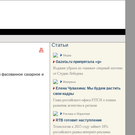
Статьи
Медиа
Gazeta.ru припрятала «g»
Издание убрало из «шапки» спорный логотип
от Студии Лебедева
й фасованное сахарное и
Интервью
Елена Чувахина: Мы будем растить
свои кадры
Глава российского офиса FITCH о планах
развития агентства в регионе
Реклама и Маркетинг
RTB готовит наступление
Технология к 2015 году займет 18%
российского рынка интернет-рекламы