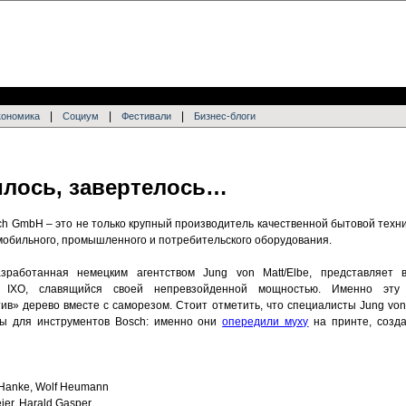
|
|
|
кономика
Социум
Фестивали
Бизнес-блоги
илось, завертелось…
h GmbH – это не только крупный производитель качественной бытовой техни
обильного, промышленного и потребительского оборудования.
работанная немецким агентством Jung von Matt/Elbe, представляет 
h IXO, славящийся своей непревзойденной мощностью. Именно эту
ив» дерево вместе с саморезом. Стоит отметить, что специалисты Jung von
ы для инструментов Bosch: именно они
опередили муху
на принте, созд
 Hanke, Wolf Heumann
ier, Harald Gasper