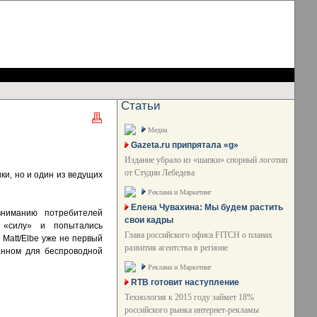
Статьи
Медиа
Gazeta.ru припрятала «g»
Издание убрало из «шапки» спорный логотип
от Студии Лебедева
ки, но и один из ведущих
Реклама и Маркетинг
Елена Чувахина: Мы будем растить
вниманию потребителей
свои кадры
 «силу» и попытались
Глава российского офиса FITCH о планах
 Matt/Elbe уже не первый
развития агентства в регионе
анном для беспроводной
Реклама и Маркетинг
RTB готовит наступление
Технология к 2015 году займет 18%
российского рынка интернет-рекламы