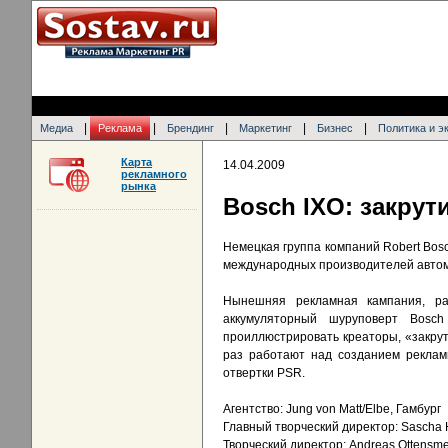
|
|
|
|
|
Медиа
Реклама
Брендинг
Маркетинг
Бизнес
Политика и э
Карта
14.04.2009
рекламного
рынка
Bosch IXO: закрут
Немецкая группа компаний Robert Bosc
международных производителей автом
Нынешняя рекламная кампания, раз
аккумуляторный шуруповерт Bosc
проиллюстрировать креаторы, «закрут
раз работают над созданием реклам
отвертки PSR.
Агентство: Jung von Matt/Elbe, Гамбург
Главный творческий директор: Sascha
Творческий директор: Andreas Ottensme