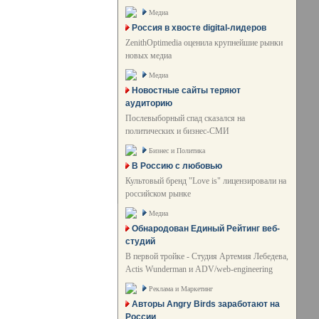
Медиа
Россия в хвосте digital-лидеров
ZenithOptimedia оценила крупнейшие рынки
новых медиа
Медиа
Новостные сайты теряют
аудиторию
Послевыборный спад сказался на
политических и бизнес-СМИ
Бизнес и Политика
В Россию с любовью
Культовый бренд "Love is" лицензировали на
российском рынке
Медиа
Обнародован Единый Рейтинг веб-
студий
В первой тройке - Студия Артемия Лебедева,
Actis Wunderman и ADV/web-engineering
Реклама и Маркетинг
Авторы Angry Birds заработают на
России