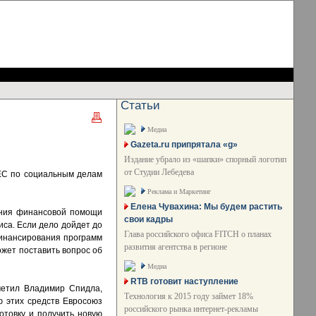
Статьи
Медиа
Gazeta.ru припрятала «g»
Издание убрало из «шапки» спорный логотип
от Студии Лебедева
 ЕС по социальным делам
Реклама и Маркетинг
Елена Чувахина: Мы будем растить
ения финансовой помощи
свои кадры
иса. Если дело дойдет до
Глава российского офиса FITCH о планах
финансирования программ
развития агентства в регионе
ожет поставить вопрос об
Медиа
RTB готовит наступление
метил Владимир Спидла,
Технология к 2015 году займет 18%
 этих средств Евросоюз
российского рынка интернет-рекламы
отовку и получить новую