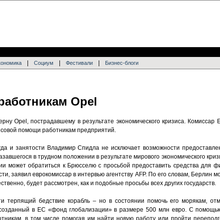
|
|
|
кономика
Социум
Фестивали
Бизнес-блоги
работникам Opel
ерну Opel, пострадавшему в результате экономического кризиса. Комиссар
совой помощи работникам предприятий.
уда и занятости Владимир Спидла не исключает возможности предоставл
завшегося в трудном положении в результате мирового экономического криз
нии может обратиться к Брюсселю с просьбой предоставить средства для 
ти, заявил еврокомиссар в интервью агентству AFP. По его словам, Берлин м
ственно, будет рассмотрен, как и подобные просьбы всех других государств.
ти терпящий бедствие корабль – но в состоянии помочь его морякам, от
созданный в ЕС «фонд глобализации» в размере 500 млн евро. С помощью
тникам, в том числе помогая им найти новую работу или пройти переподг