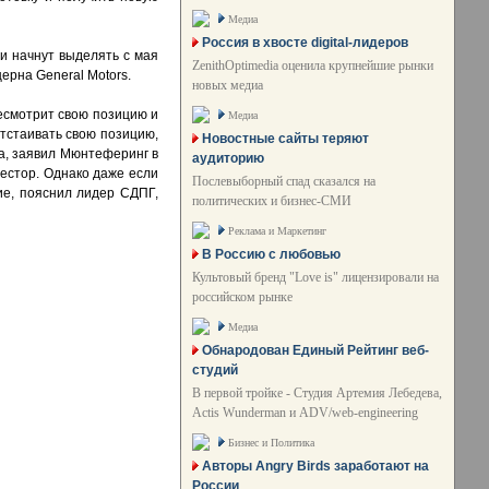
Медиа
Россия в хвосте digital-лидеров
и начнут выделять с мая
ZenithOptimedia оценила крупнейшие рынки
ерна General Motors.
новых медиа
есмотрит свою позицию и
Медиа
отстаивать свою позицию,
Новостные сайты теряют
а, заявил Мюнтеферинг в
аудиторию
вестор. Однако даже если
Послевыборный спад сказался на
ие, пояснил лидер СДПГ,
политических и бизнес-СМИ
Реклама и Маркетинг
В Россию с любовью
Культовый бренд "Love is" лицензировали на
российском рынке
Медиа
Обнародован Единый Рейтинг веб-
студий
В первой тройке - Студия Артемия Лебедева,
Actis Wunderman и ADV/web-engineering
Бизнес и Политика
Авторы Angry Birds заработают на
России