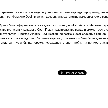
 парламент на прошлой неделе утвердил соответствующую программу, деньг
чения тот факт, что Opel является дочерним предприятием американского конц
 Франц Мюнтеферинг выразил надежду, что канцлер ФРГ Ангела Меркель пер
ства в спасении концерна Opel. Глава правительства вряд ли сможет долго 
ешательства. Прямое участие - единственная возможность спасения концерн
ечно же, я тоже предпочел бы такой вариант, при котором был бы найден ин
 придется – хотя бы на первом, переходном этапе – пойти на прямое участ