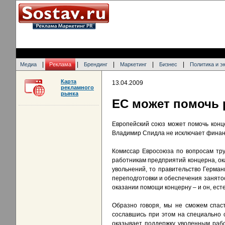
|
|
|
|
|
Медиа
Реклама
Брендинг
Маркетинг
Бизнес
Политика и э
Карта
13.04.2009
рекламного
рынка
ЕС может помочь 
Европейский союз может помочь конц
Владимир Спидла не исключает финан
Комиссар Евросоюза по вопросам тр
работникам предприятий концерна, ока
увольнений, то правительство Герма
переподготовки и обеспечения занятос
оказании помощи концерну – и он, есте
Образно говоря, мы не сможем спас
сославшись при этом на специально 
оказывает поддержку уволенным рабо