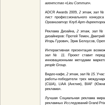
агентство «
Lieu
Commun
».
ADCR Awards 2009,
2
этаж
,
зал
№ 
лист профессионального конкурс
Организатор: Клуб Арт-директоро
Реклама Дизайна,
2 этаж, зал №
дизайнеров: Протей Темен, Дмитрий
Игорь Гурович, Эрик Белоусов, Ope
Интерактивная презентация возмо
зал № 11.
Проект ставит перед
инновационными методами маркет
people
Group.
Видео-кафе,
2 этаж, зал № 15.
Учас
работы-победители трех междунар
(США), LIAA (Англия), BIAF (Южн
реклама».
Лучшая Социальная реклама мир
рекламных Исследований Grand Pri