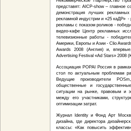
Некоммерческое Партнерство Про
представят: AICP-show – главное 
демонстрация лучших рекламных 
рекламной индустрии и «25 каДР» -
рекламы с показом роликов - победи
видео-кафе Центр рекламных иссл
телевизионные работы - победит
Америки, Европы и Азии - Clio Awards 
Awards 2008 (Англия) и, впервые
Advertising Festival «Ad Stars» 2008
Ассоциация POPAI Россия в рамках
стол по актуальным проблемам ра
Ведущие производители POSm
общественные и государственны
ситуации на рынке, правовым и э
между его участниками, структу
оптимизации затрат.
Журнал Identity и Фонд Арт Москв
дизайна, где директора дизайнерс
классы: «Как повысить эффективн