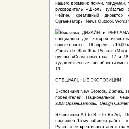
нашего времени: пойми, придумай,
руководитель «Школы зубастых 
Фейгин, креативный директор с
Организаторы: News Outdoor, Word
Выставка ДИЗАЙН и РЕКЛАМА 
специально для которой известн
новые проекты: 16 апреля, в 16.00
Z’amis de Жан-Жак Руссо» (Митя 
группы «Спам оркестра».
17 и 18
художественные способности вмес
13
СПЕЦИАЛЬНЫЕ ЭКСПОЗИЦИИ
Экспозиция New G(o)ods,
2 этаж, з
победителей Национальной чеш
2008.
Организаторы: Design Cabine
Экспозиция Art to B – to Be Art, 1
посвящен 15-му юбилею работы в
Руссо и ее креативного агентства 