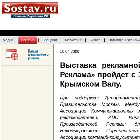
|
|
|
|
|
Медиа
Реклама
Брендинг
Маркетинг
Бизнес
Политика и эконом
Карта
10.04.2009
рекламного
рынка
Выставка рекламно
Реклама» пройдет с 
Крымском Валу.
При поддержке:
Департамент
Правительства Москвы, Междун
Ассоциации Коммуникационных 
рекламодателей,
ADC
Russ
Производителей Рекламы
Некоммерческого Партнерств
Ассоциации компаний-консультант