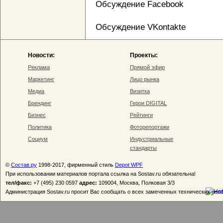
Обсуждение Facebook
Обсуждение VKontakte
Новости:
Проекты:
Реклама
Прямой эфир
Маркетинг
Лицо рынка
Медиа
Визитка
Брендинг
Герои DIGITAL
Бизнес
Рейтинги
Политика
Фоторепортажи
Социум
Индустриальные
стандарты
©
Состав.ру
1998-2017, фирменный стиль
Depot WPF
При использовании материалов портала ссылка на Sostav.ru обязательна!
тел/факс:
+7 (495) 230 0597
адрес:
109004, Москва, Полковая 3/3
Администрация Sostav.ru просит Вас сообщать о всех замеченных технических неп