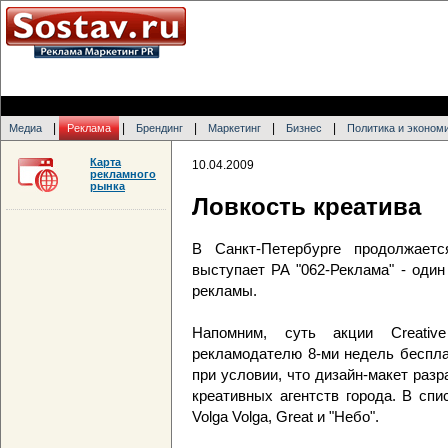
|
|
|
|
|
Медиа
Реклама
Брендинг
Маркетинг
Бизнес
Политика и эконом
Карта
10.04.2009
рекламного
рынка
Ловкость креатива
В Санкт-Петербурге продолжаетс
выступает РА "062-Реклама" - один
рекламы.
Напомним, суть акции Creativ
рекламодателю 8-ми недель беспла
при условии, что дизайн-макет раз
креативных агентств города. В спис
Volga Volga, Great и "Небо".