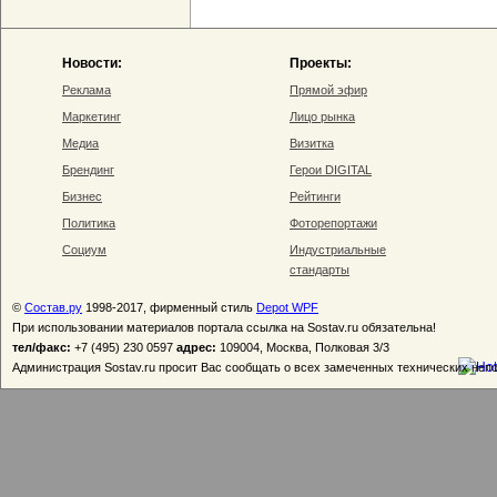
Новости:
Проекты:
Реклама
Прямой эфир
Маркетинг
Лицо рынка
Медиа
Визитка
Брендинг
Герои DIGITAL
Бизнес
Рейтинги
Политика
Фоторепортажи
Социум
Индустриальные
стандарты
©
Состав.ру
1998-2017, фирменный стиль
Depot WPF
При использовании материалов портала ссылка на Sostav.ru обязательна!
тел/факс:
+7 (495) 230 0597
адрес:
109004, Москва, Полковая 3/3
Администрация Sostav.ru просит Вас сообщать о всех замеченных технических неп