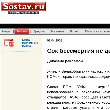
|
|
|
|
|
Медиа
Реклама
Брендинг
Маркетинг
Бизнес
Политика и эконом
Карта
09.04.2009
рекламного
рынка
Сок бессмертия не д
Доказано рекламой
Жители Великобритании настояли на
РОМ, которая, как оказалось, соде
Слоган РОМ, "Обмани смерть"
использованию в рекламной кам
стандартов (ASA), сообщает газет
реакции властей Соединенного коро
страны, которые указали, что с