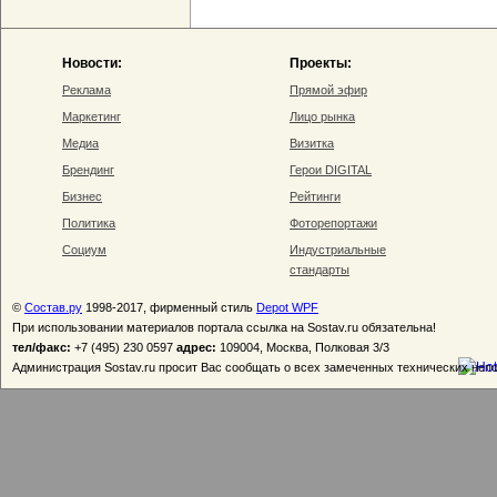
Новости:
Проекты:
Реклама
Прямой эфир
Маркетинг
Лицо рынка
Медиа
Визитка
Брендинг
Герои DIGITAL
Бизнес
Рейтинги
Политика
Фоторепортажи
Социум
Индустриальные
стандарты
©
Состав.ру
1998-2017, фирменный стиль
Depot WPF
При использовании материалов портала ссылка на Sostav.ru обязательна!
тел/факс:
+7 (495) 230 0597
адрес:
109004, Москва, Полковая 3/3
Администрация Sostav.ru просит Вас сообщать о всех замеченных технических неп