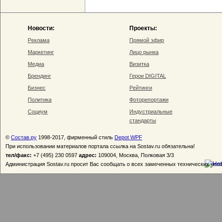
Новости:
Проекты:
Реклама
Прямой эфир
Маркетинг
Лицо рынка
Медиа
Визитка
Брендинг
Герои DIGITAL
Бизнес
Рейтинги
Политика
Фоторепортажи
Социум
Индустриальные
стандарты
©
Состав.ру
1998-2017, фирменный стиль
Depot WPF
При использовании материалов портала ссылка на Sostav.ru обязательна!
тел/факс:
+7 (495) 230 0597
адрес:
109004, Москва, Полковая 3/3
Администрация Sostav.ru просит Вас сообщать о всех замеченных технических неп