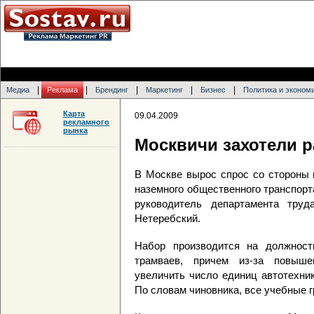
|
|
|
|
|
Медиа
Реклама
Брендинг
Маркетинг
Бизнес
Политика и эконом
Карта
09.04.2009
рекламного
рынка
Москвичи захотели 
В Москве вырос спрос со стороны 
наземного общественного транспорт
руководитель департамента тру
Нетеребский.
Набор производится на должност
трамваев, причем из-за повыше
увеличить число единиц автотехни
По словам чиновника, все учебные 