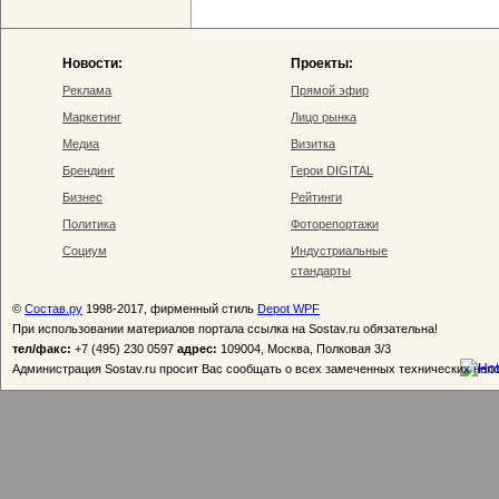
Новости:
Проекты:
Реклама
Прямой эфир
Маркетинг
Лицо рынка
Медиа
Визитка
Брендинг
Герои DIGITAL
Бизнес
Рейтинги
Политика
Фоторепортажи
Социум
Индустриальные
стандарты
©
Состав.ру
1998-2017, фирменный стиль
Depot WPF
При использовании материалов портала ссылка на Sostav.ru обязательна!
тел/факс:
+7 (495) 230 0597
адрес:
109004, Москва, Полковая 3/3
Администрация Sostav.ru просит Вас сообщать о всех замеченных технических неп