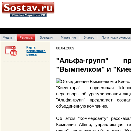
|
|
|
|
|
Медиа
Реклама
Брендинг
Маркетинг
Бизнес
Политика и эконом
Карта
08.04.2009
рекламного
рынка
"Альфа-групп" пр
"Вымпелком" и "Кие
"Киевстара" - норвежская Telen
переговоры об урегулировании акц
"Альфа-групп" предлагает созд
объединенную компанию.
Об этом "Коммерсанту" рассказал
Компания Altimo, управляющая т
групп", предложила объединить "Вым