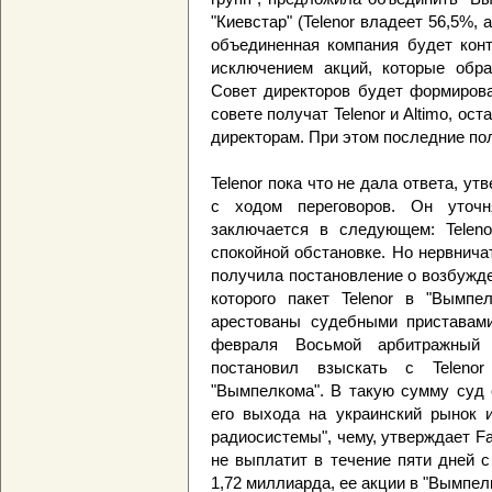
"Киевстар" (Telenor владеет 56,5%, 
объединенная компания будет конт
исключением акций, которые обр
Совет директоров будет формиров
совете получат Telenor и Altimo, о
директорам. При этом последние по
Telenor пока что не дала ответа, у
с ходом переговоров. Он уточн
заключается в следующем: Teleno
спокойной обстановке. Но нервничат
получила постановление о возбужде
которого пакет Telenor в "Вымп
арестованы судебными приставами 
февраля Восьмой арбитражный
постановил взыскать с Teleno
"Вымпелкома". В такую сумму суд 
его выхода на украинский рынок и
радиосистемы", чему, утверждает Far
не выплатит в течение пяти дней 
1,72 миллиарда, ее акции в "Вымпел