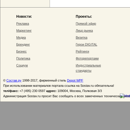
Новости:
Проекты:
Реклама
Прямой эфир
Маркетинг
Лицо рынка
Медиа
Визитка
Брендинг
Герои DIGITAL
Бизнес
Рейтинги
Политика
Фоторепортажи
Социум
Индустриальные
стандарты
©
Состав.ру
1998-2017, фирменный стиль
Depot WPF
При использовании материалов портала ссылка на Sostav.ru обязательна!
тел/факс:
+7 (495) 230 0597
адрес:
109004, Москва, Полковая 3/3
Администрация Sostav.ru просит Вас сообщать о всех замеченных технических неп