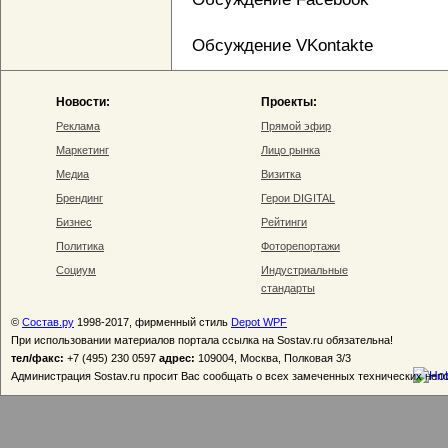
Обсуждение VKontakte
Новости:
Проекты:
Реклама
Прямой эфир
Маркетинг
Лицо рынка
Медиа
Визитка
Брендинг
Герои DIGITAL
Бизнес
Рейтинги
Политика
Фоторепортажи
Социум
Индустриальные
стандарты
©
Состав.ру
1998-2017, фирменный стиль
Depot WPF
При использовании материалов портала ссылка на Sostav.ru обязательна!
тел/факс:
+7 (495) 230 0597
адрес:
109004, Москва, Полковая 3/3
Администрация Sostav.ru просит Вас сообщать о всех замеченных технических неп