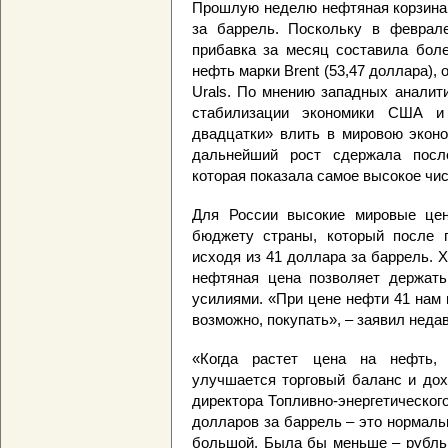
Прошлую неделю нефтяная корзина 
за баррель. Поскольку в феврал
прибавка за месяц составила бол
нефть марки Brent (53,47 доллара),
Urals. По мнению западных аналит
стабилизации экономики США и
двадцатки» влить в мировою эконо
дальнейший рост сдержала после
которая показала самое высокое чис
Для России высокие мировые це
бюджету страны, который после п
исходя из 41 доллара за баррель. 
нефтяная цена позволяет держат
усилиями. «При цене нефти 41 нам 
возможно, покупать», – заявил неда
«Когда растет цена на нефть, 
улучшается торговый баланс и дох
директора Топливно-энергетического
долларов за баррель – это нормаль
большой. Была бы меньше – рубль,