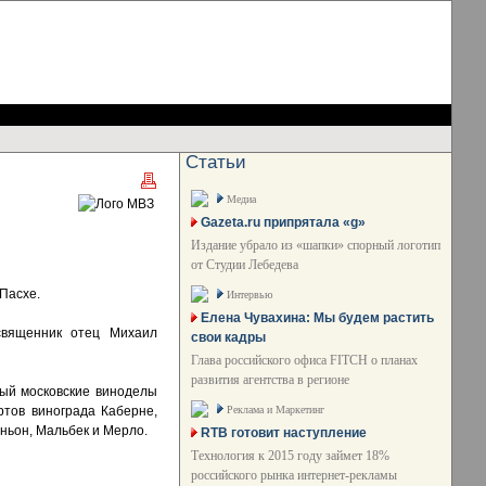
Статьи
Медиа
Gazeta.ru припрятала «g»
Издание убрало из «шапки» спорный логотип
от Студии Лебедева
Пасхе.
Интервью
Елена Чувахина: Мы будем растить
священник отец Михаил
свои кадры
Глава российского офиса FITCH о планах
развития агентства в регионе
ный московские виноделы
Реклама и Маркетинг
ртов винограда Каберне,
ньон, Мальбек и Мерло.
RTB готовит наступление
Технология к 2015 году займет 18%
российского рынка интернет-рекламы