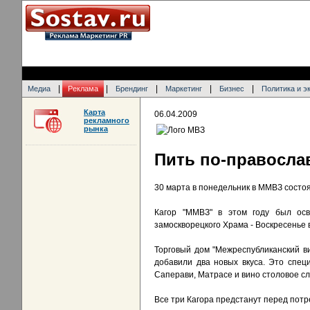
|
|
|
|
|
Медиа
Реклама
Брендинг
Маркетинг
Бизнес
Политика и э
Карта
06.04.2009
рекламного
рынка
Пить по-правосла
30 марта в понедельник в ММВЗ состоя
Кагор "ММВЗ" в этом году был ос
замоскворецкого Храма - Воскресенье 
Торговый дом "Межреспубликанский в
добавили два новых вкуса. Это спец
Саперави, Матрасе и вино столовое сл
Все три Кагора предстанут перед пот