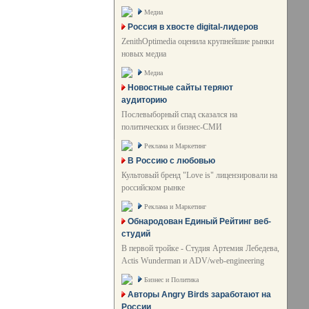
Медиа
Россия в хвосте digital-лидеров
ZenithOptimedia оценила крупнейшие рынки
новых медиа
Медиа
Новостные сайты теряют
аудиторию
Послевыборный спад сказался на
политических и бизнес-СМИ
Реклама и Маркетинг
В Россию с любовью
Культовый бренд "Love is" лицензировали на
российском рынке
Реклама и Маркетинг
Обнародован Единый Рейтинг веб-
студий
В первой тройке - Студия Артемия Лебедева,
Actis Wunderman и ADV/web-engineering
Бизнес и Политика
Авторы Angry Birds заработают на
России