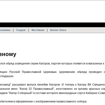
|
|
|
кономика
Социум
Фестивали
Бизнес-блоги
вному
лся обряд освящения серии Кагоров, партия которых появится в магазинах к 
вящен Русской Православной Церковью. Церемонию обряда проводил 
в Кадашах.
инзавод" расширил выпуск линейки Кагоров. И теперь к Кагору ВК Священ
иальное вино "Кагор 32 Православный", изготовлено из купажа красных со
адкое "Кагор Соборный" в составе которого виноградные сорта Каберне-Сови
ребителем в оформлении с изображением православного собора.