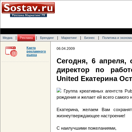
|
|
|
|
|
Медиа
Реклама
Брендинг
Маркетинг
Бизнес
Политика и эконом
Карта
06.04.2009
рекламного
рынка
Сегодня, 6 апреля,
директор по работ
United Екатерина Ост
Группа креативных агентств Pub
рождения и желает ей всего самого 
Екатерина, желаем Вам сохраня
жизнеутверждающее настроение!
С наилучшими пожеланиями,