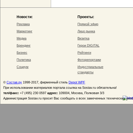
Новости:
Проекты:
Реклама
Прямой эфир
Маркетинг
Лицо рынка
Медиа
Визитка
Брендинг
Герои DIGITAL
Бизнес
Рейтинги
Политика
Фоторепортажи
Социум
Индустриальные
стандарты
©
Состав.ру
1998-2017, фирменный стиль
Depot WPF
При использовании материалов портала ссылка на Sostav.ru обязательна!
тел/факс:
+7 (495) 230 0597
адрес:
109004, Москва, Полковая 3/3
Администрация Sostav.ru просит Вас сообщать о всех замеченных технических неп