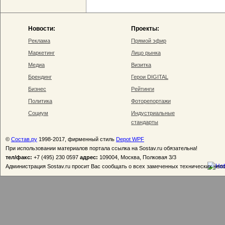
Новости:
Проекты:
Реклама
Прямой эфир
Маркетинг
Лицо рынка
Медиа
Визитка
Брендинг
Герои DIGITAL
Бизнес
Рейтинги
Политика
Фоторепортажи
Социум
Индустриальные
стандарты
©
Состав.ру
1998-2017, фирменный стиль
Depot WPF
При использовании материалов портала ссылка на Sostav.ru обязательна!
тел/факс:
+7 (495) 230 0597
адрес:
109004, Москва, Полковая 3/3
Администрация Sostav.ru просит Вас сообщать о всех замеченных технических неп