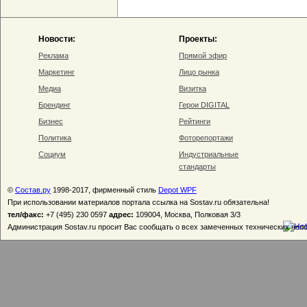
Новости:
Проекты:
Реклама
Прямой эфир
Маркетинг
Лицо рынка
Медиа
Визитка
Брендинг
Герои DIGITAL
Бизнес
Рейтинги
Политика
Фоторепортажи
Социум
Индустриальные
стандарты
©
Состав.ру
1998-2017, фирменный стиль
Depot WPF
При использовании материалов портала ссылка на Sostav.ru обязательна!
тел/факс:
+7 (495) 230 0597
адрес:
109004, Москва, Полковая 3/3
Администрация Sostav.ru просит Вас сообщать о всех замеченных технических неп