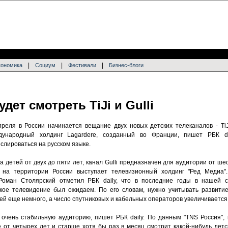
|
|
|
кономика
Социум
Фестивали
Бизнес-блоги
дет смотреть TiJi и Gulli
реля в России начинается вещание двух новых детских телеканалов - TiJi
дународный холдинг Lagardеre, созданный во Франции, пишет РБК da
слироваться на русском языке.
на детей от двух до пяти лет, канал Gulli предназначен для аудитории от ше
 на территории России выступает телевизионный холдинг "Ред Медиа"
Роман Столярский отметил РБК daily, что в последние годы в нашей 
ское телевидение был ожидаем. По его словам, нужно учитывать развити
ей еще немного, а число спутниковых и кабельных операторов увеличивается
 очень стабильную аудиторию, пишет РБК daily. По данным "TNS Россия"
е от четырех лет и старше хотя бы раз в месяц смотрит какой-нибудь детс