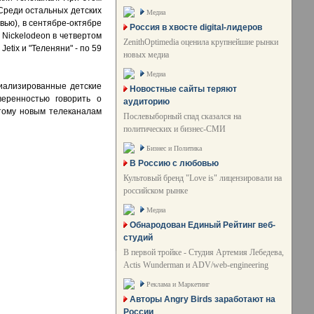
 Среди остальных детских
Медиа
вью), в сентябре-октябре
Россия в хвосте digital-лидеров
 Nickelodeon в четвертом
ZenithOptimedia оценила крупнейшие рынки
etix и "Теленяни" - по 59
новых медиа
Медиа
циализированные детские
Новостные сайты теряют
еренностью говорить о
аудиторию
этому новым телеканалам
Послевыборный спад сказался на
политических и бизнес-СМИ
Бизнес и Политика
В Россию с любовью
Культовый бренд "Love is" лицензировали на
российском рынке
Медиа
Обнародован Единый Рейтинг веб-
студий
В первой тройке - Студия Артемия Лебедева,
Actis Wunderman и ADV/web-engineering
Реклама и Маркетинг
Авторы Angry Birds заработают на
России