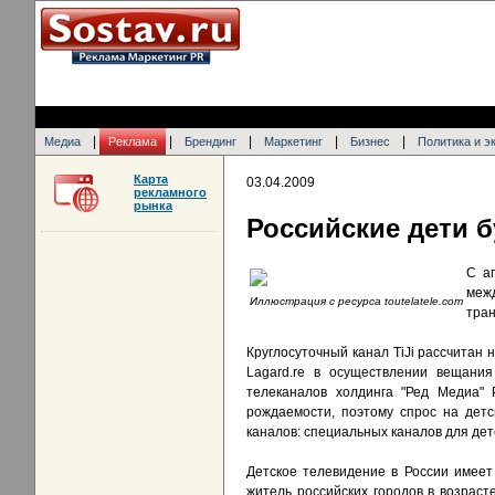
|
|
|
|
|
Медиа
Реклама
Брендинг
Маркетинг
Бизнес
Политика и э
Карта
03.04.2009
рекламного
рынка
Российские дети бу
С ап
меж
Иллюстрация с ресурса toutelatele.com
тран
Круглосуточный канал TiJi рассчитан 
Lagard.re в осуществлении вещания
телеканалов холдинга "Ред Медиа" 
рождаемости, поэтому спрос на дет
каналов: специальных каналов для дет
Детское телевидение в России имеет
житель российских городов в возраст