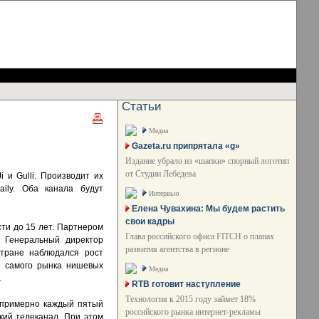
Статьи
Медиа
Gazeta.ru припрятала «g»
Издание убрало из «шапки» спорный логотип
от Студии Лебедева
 и Gulli. Производит их
ily. Оба канала будут
Интервью
Елена Чувахина: Мы будем растить
свои кадры
сти до 15 лет. Партнером
Глава российского офиса FITCH о планах
. Генеральный директор
развития агентства в регионе
стране наблюдался рост
е самого рынка нишевых
Медиа
.
RTB готовит наступление
Технология к 2015 году займет 18%
, примерно каждый пятый
российского рынка интернет-рекламы
кий телеканал. При этом