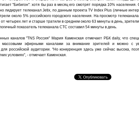
тигает "Бибигон": хотя бы раз в месяц его смотрят порядка 10% населения.
о лидирует телеканал Jetix, по данным проекта TV Index Plus (личные интер
отрели около 5% российского городского населения. На просмотр телеканала
 от четырех лет и старше тратили в среднем около 63 минуты в день, зрители J
алогичный показатель телеканала СТС составил 54 минуты в день.
нных каналов "TNS Россия" Мария Каменская отмечает РБК daily, что спе
с массовыми эфирными каналами за внимание зрителей и можно с ув
 для российской аудитории. "Но конкуренция здесь уже сейчас высока, по
ких условиях", - отмечает Каменская.