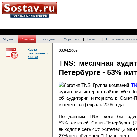
|
|
|
|
|
Медиа
Реклама
Брендинг
Маркетинг
Бизнес
Политика и эконом
Карта
03.04.2009
рекламного
рынка
TNS: месячная аудит
Петербурге - 53% жи
Группа компаний
TN
аудитории интернет-сайтов Web I
об аудитории интернета в Санкт-
в отчете за февраль 2009 года.
По данным TNS, хотя бы один
53% жителей Санкт-Петербурга (2
выходят в сеть 49% жителей (2 млн 
27% петербуржцев (1,1 млн. чел).