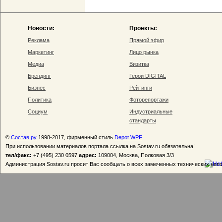
Новости:
Проекты:
Реклама
Прямой эфир
Маркетинг
Лицо рынка
Медиа
Визитка
Брендинг
Герои DIGITAL
Бизнес
Рейтинги
Политика
Фоторепортажи
Социум
Индустриальные
стандарты
©
Состав.ру
1998-2017, фирменный стиль
Depot WPF
При использовании материалов портала ссылка на Sostav.ru обязательна!
тел/факс:
+7 (495) 230 0597
адрес:
109004, Москва, Полковая 3/3
Администрация Sostav.ru просит Вас сообщать о всех замеченных технических неп