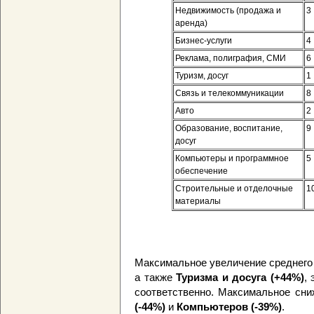
Недвижимость (продажа и
3
аренда)
Бизнес-услуги
4
Реклама, полиграфия, СМИ
6
Туризм, досуг
1
Связь и телекоммуникации
8
Авто
2
Образование, воспитание,
9
досуг
Компьютеры и программное
5
обеспечение
Строительные и отделочные
1
материалы
Максимальное увеличение среднего
а также
Туризма и досуга (+44%)
,
соответственно. Максимальное сни
(-44%)
и
Компьютеров (-39%)
.