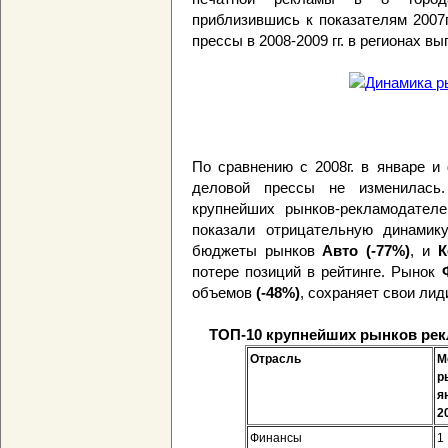
приблизившись к показателям 2007г
прессы в 2008-2009 гг. в регионах 
По сравнению с 2008г. в январе и
деловой прессы не изменилась
крупнейших рынков-рекламодател
показали отрицательную динамик
бюджеты рынков
Авто (-77%)
, и
К
потере позиций в рейтинге. Рынок
объемов
(-48%)
, сохраняет свои ли
ТОП-10 крупнейших рынков рек
Отрасль
М
р
ян
20
Финансы
1