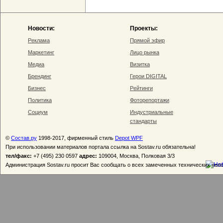
Новости:
Проекты:
Реклама
Прямой эфир
Маркетинг
Лицо рынка
Медиа
Визитка
Брендинг
Герои DIGITAL
Бизнес
Рейтинги
Политика
Фоторепортажи
Социум
Индустриальные
стандарты
©
Состав.ру
1998-2017, фирменный стиль
Depot WPF
При использовании материалов портала ссылка на Sostav.ru обязательна!
тел/факс:
+7 (495) 230 0597
адрес:
109004, Москва, Полковая 3/3
Администрация Sostav.ru просит Вас сообщать о всех замеченных технических неп