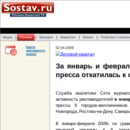
|
|
|
|
|
Медиа
Реклама
Брендинг
Маркетинг
Бизнес
Политика и эконом
Карта
02.04.2009
рекламного
рынка
За январь и феврал
пресса откатилась к
Служба аналитики Сети журнало
активность рекламодателей
в янва
прессы 8 городов-миллионников:
Новгорода, Ростова-на-Дону, Самары
В январе-феврале 2009г. по сра
печатной рекламы в 8 города