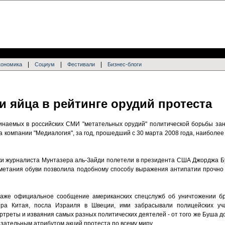
|
|
|
кономика
Социум
Фестивали
Бизнес-блоги
 яйца в рейтинге орудий протеста
инаемых в российских СМИ "метательных орудий" политической борьбы за
за компании "Медиалогия", за год, прошедший с 30 марта 2008 года, наиболе
и журналиста Мунтазера аль-Зайди полетели в президента США Джорджа Бу
метания обуви позволила подобному способу выражения антипатии прочно
даже официальное сообщение американских спецслужб об уничтожении б
тра Китая, посла Израиля в Швеции, ими забрасывали полицейских уч
ртреты и изваяния самых разных политических деятелей - от того же Буша д
язательным атрибутом акций протеста по всему миру.