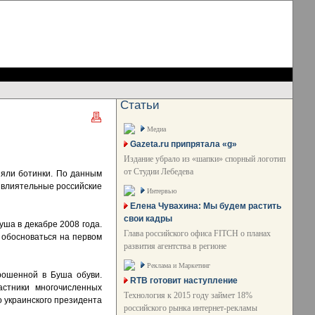
Статьи
Медиа
Gazeta.ru припрятала «g»
Издание убрало из «шапки» спорный логотип
от Студии Лебедева
няли ботинки. По данным
е влиятельные российские
Интервью
Елена Чувахина: Мы будем растить
свои кадры
ша в декабре 2008 года.
Глава российского офиса FITCH о планах
 обосноваться на первом
развития агентства в регионе
Реклама и Маркетинг
рошенной в Буша обуви.
RTB готовит наступление
астники многочисленных
Технология к 2015 году займет 18%
о украинского президента
российского рынка интернет-рекламы