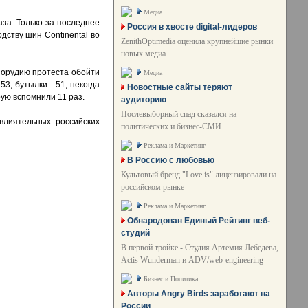
Медиа
аза. Только за последнее
Россия в хвосте digital-лидеров
ству шин Continental во
ZenithOptimedia оценила крупнейшие рынки
новых медиа
 орудию протеста обойти
Медиа
53, бутылки - 51, некогда
Новостные сайты теряют
ую вспомнили 11 раз.
аудиторию
Послевыборный спад сказался на
влиятельных российских
политических и бизнес-СМИ
Реклама и Маркетинг
В Россию с любовью
Культовый бренд "Love is" лицензировали на
российском рынке
Реклама и Маркетинг
Обнародован Единый Рейтинг веб-
студий
В первой тройке - Студия Артемия Лебедева,
Actis Wunderman и ADV/web-engineering
Бизнес и Политика
Авторы Angry Birds заработают на
России