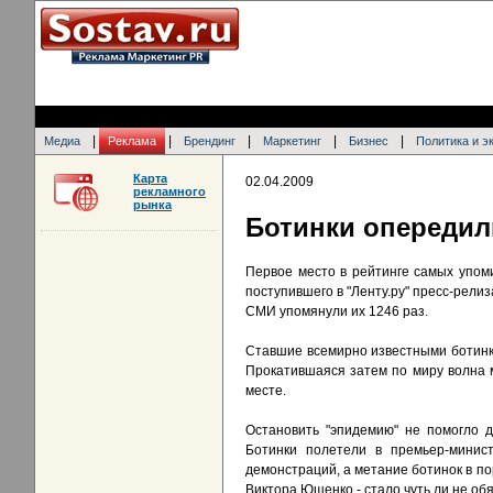
|
|
|
|
|
Медиа
Реклама
Брендинг
Маркетинг
Бизнес
Политика и э
Карта
02.04.2009
рекламного
рынка
Ботинки опередили
Первое место в рейтинге самых упом
поступившего в "Ленту.ру" пресс-рели
СМИ упомянули их 1246 раз.
Ставшие всемирно известными ботинк
Прокатившаяся затем по миру волна 
месте.
Остановить "эпидемию" не помогло 
Ботинки полетели в премьер-минис
демонстраций, а метание ботинок в по
Виктора Ющенко - стало чуть ли не об