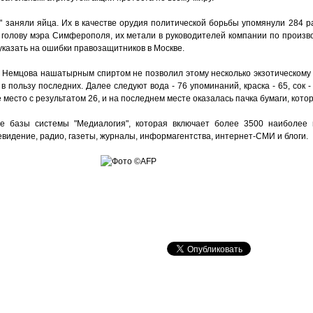
" заняли яйца. Их в качестве орудия политической борьбы упомянули 284 р
голову мэра Симферополя, их метали в руководителей компании по производ
указать на ошибки правозащитников в Москве.
а Немцова нашатырным спиртом не позволил этому несколько экзотическому
 пользу последних. Далее следуют вода - 76 упоминаний, краска - 65, сок - 
есто с результатом 26, и на последнем месте оказалась пачка бумаги, котор
е базы системы "Медиалогия", которая включает более 3500 наиболее 
евидение, радио, газеты, журналы, информагентства, интернет-СМИ и блоги.