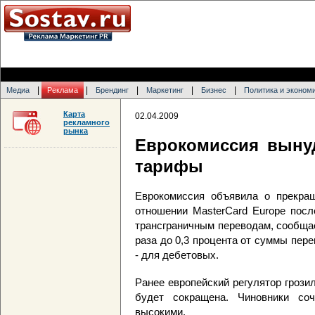
|
|
|
|
|
Медиа
Реклама
Брендинг
Маркетинг
Бизнес
Политика и эконом
Карта
02.04.2009
рекламного
рынка
Еврокомиссия вынуд
тарифы
Еврокомиссия объявила о прекращ
отношении MasterCard Europe посл
трансграничным переводам, сообщае
раза до 0,3 процента от суммы пере
- для дебетовых.
Ранее европейский регулятор грози
будет сокращена. Чиновники соч
высокими.