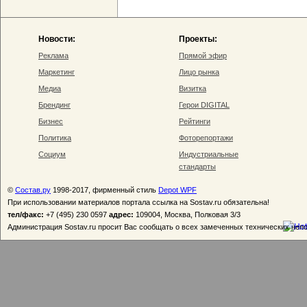
Новости:
Проекты:
Реклама
Прямой эфир
Маркетинг
Лицо рынка
Медиа
Визитка
Брендинг
Герои DIGITAL
Бизнес
Рейтинги
Политика
Фоторепортажи
Социум
Индустриальные
стандарты
©
Состав.ру
1998-2017, фирменный стиль
Depot WPF
При использовании материалов портала ссылка на Sostav.ru обязательна!
тел/факс:
+7 (495) 230 0597
адрес:
109004, Москва, Полковая 3/3
Администрация Sostav.ru просит Вас сообщать о всех замеченных технических неп