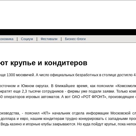
|
|
|
кономика
Социум
Фестивали
Бизнес-блоги
ют крупье и кондитеров
ще 1300 москвичей. А число официальных безработных в столице достигло 4
осточном и Южном округах. В ближайшее время, как пояснили «Комсомолк
ократят еще 2,3 тысячи сотрудников - фирмы уже подали заявки. Только ко
 60 операторов игровых автоматов. А вот ОАО «РОТ ФРОНТ», производящее 
оизводства, - пояснил «КП» начальник отдела информации Московской с
е доллара и евро, нашим кондитерам трудно конкурировать с западными пр
Ведь казино и игорные клубы закрываются. Но куда пойдут крупье, пока непо