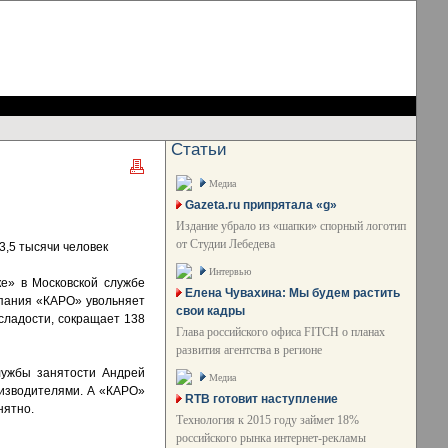
Статьи
Медиа
Gazeta.ru припрятала «g»
Издание убрало из «шапки» спорный логотип
от Студии Лебедева
3,5 тысячи человек
Интервью
е» в Московской службе
Елена Чувахина: Мы будем растить
мпания «КАРО» увольняет
свои кадры
сладости, сокращает 138
Глава российского офиса FITCH о планах
развития агентства в регионе
лужбы занятости Андрей
Медиа
оизводителями. А «КАРО»
RTB готовит наступление
нятно.
Технология к 2015 году займет 18%
российского рынка интернет-рекламы