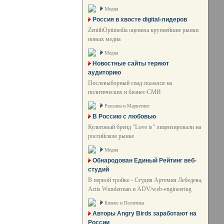
Медиа
Россия в хвосте digital-лидеров
ZenithOptimedia оценила крупнейшие рынки
новых медиа
Медиа
Новостные сайты теряют
аудиторию
Послевыборный спад сказался на
политических и бизнес-СМИ
Реклама и Маркетинг
В Россию с любовью
Культовый бренд "Love is" лицензировали на
российском рынке
Медиа
Обнародован Единый Рейтинг веб-
студий
В первой тройке - Студия Артемия Лебедева,
Actis Wunderman и ADV/web-engineering
Бизнес и Политика
Авторы Angry Birds заработают на
России