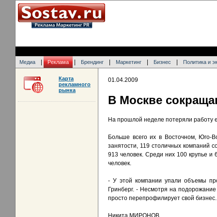
|
|
|
|
|
Медиа
Реклама
Брендинг
Маркетинг
Бизнес
Политика и э
Карта
01.04.2009
рекламного
рынка
В Москве сокраща
На прошлой неделе потеряли работу е
Больше всего их в Восточном, Юго-В
занятости, 119 столичных компаний с
913 человек. Среди них 100 крупье и
человек.
- У этой компании упали объемы пр
Гринберг. - Несмотря на подорожани
просто перепрофилирует свой бизнес. 
Никита МИРОНОВ