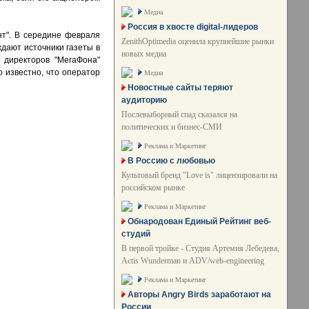
Медиа
Россия в хвосте digital-лидеров
нт". В середине февраля
ZenithOptimedia оценила крупнейшие рынки
дают источники газеты в
новых медиа
 директоров "МегаФона"
 известно, что оператор
Медиа
Новостные сайты теряют
аудиторию
Послевыборный спад сказался на
политических и бизнес-СМИ
Реклама и Маркетинг
В Россию с любовью
Культовый бренд "Love is" лицензировали на
российском рынке
Реклама и Маркетинг
Обнародован Единый Рейтинг веб-
студий
В первой тройке - Студия Артемия Лебедева,
Actis Wunderman и ADV/web-engineering
Реклама и Маркетинг
Авторы Angry Birds заработают на
России