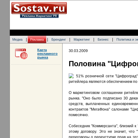
|
|
|
|
|
Медиа
Реклама
Брендинг
Маркетинг
Бизнес
Политика и э
Карта
30.03.2009
рекламного
рынка
Половина "Цифрог
51% розничной сети "Цифроград" 
ритейлера являются обеспечением по 
О маркетинговом соглашении ритейле
рынка. "Оно было подписано 30 дека
средств, выплаченных единовременн
контрактов "МегаФона" салонами "Циф
помесячно.
Собеседник "Коммерсанта", близкий к 
этому договору. Это не значит, что
переговоры о переуступке прав на это