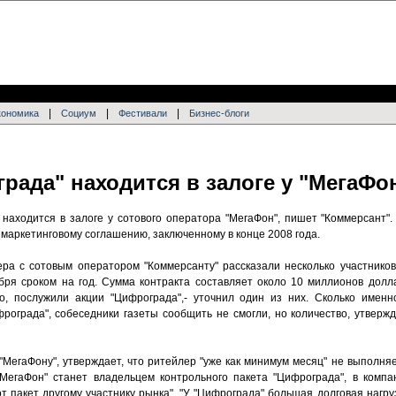
|
|
|
кономика
Социум
Фестивали
Бизнес-блоги
рада" находится в залоге у "МегаФо
находится в залоге у сотового оператора "МегаФон", пишет "Коммерсант".
маркетинговому соглашению, заключенному в конце 2008 года.
ра с сотовым оператором "Коммерсанту" рассказали несколько участнико
бря сроком на год. Сумма контракта составляет около 10 миллионов долл
о, послужили акции "Цифрограда",- уточнил один из них. Сколько имен
рограда", собеседники газеты сообщить не смогли, но количество, утверж
"МегаФону", утверждает, что ритейлер "уже как минимум месяц" не выполня
 "МегаФон" станет владельцем контрольного пакета "Цифрограда", в компа
т пакет другому участнику рынка". "У "Цифрограда" большая долговая нагру