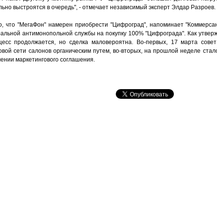
ьно выстроятся в очередь", - отмечает независимый эксперт Элдар Разроев.
о, что "МегаФон" намерен приобрести "Цифроград", напоминает "Коммерса
альной антимонопольной службы на покупку 100% "Цифрограда". Как утверж
цесс продолжается, но сделка маловероятна. Во-первых, 17 марта совет
ой сети салонов органическим путем, во-вторых, на прошлой неделе стало
чении маркетингового соглашения.