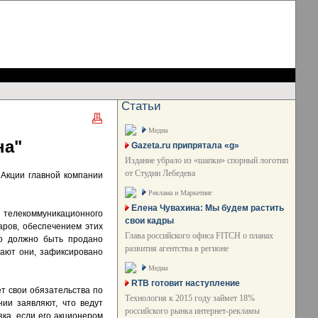
Статьи
Медиа
на"
Gazeta.ru припрятала «g»
Издание убрало из «шапки» спорный логотип
от Студии Лебедева
 Акции главной компании
Реклама и Маркетинг
Елена Чувахина: Мы будем растить
в телекоммуникационного
свои кадры
аров, обеспечением этих
Глава российского офиса FITCH о планах
но должно быть продано
развития агентства в регионе
дают они, зафиксировано
Медиа
RTB готовит наступление
ет свои обязательства по
Технология к 2015 году займет 18%
нии заявляют, что ведут
российского рынка интернет-рекламы
зка, если его акционером