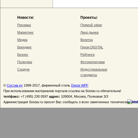
Новости:
Проекты:
Реклама
Прямой эфир
Маркетинг
Лицо рынка
Медиа
Визитка
Брендинг
Герои DIGITAL
Бизнес
Рейтинги
Политика
Фоторепортажи
Социум
Индустриальные
стандарты
©
Состав.ру
1998-2017, фирменный стиль
Depot WPF
При использовании материалов портала ссылка на Sostav.ru обязательна!
тел/факс:
+7 (495) 230 0597
адрес:
109004, Москва, Полковая 3/3
Администрация Sostav.ru просит Вас сообщать о всех замеченных технических неп