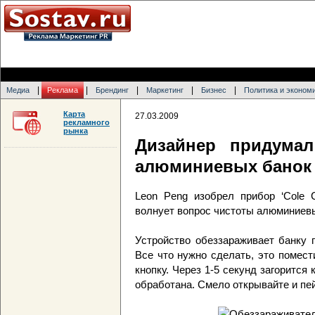
|
|
|
|
|
Медиа
Реклама
Брендинг
Маркетинг
Бизнес
Политика и эконом
Карта
27.03.2009
рекламного
рынка
Дизайнер придумал
алюминиевых банок
Leon Peng изобрел прибор ‘Cole C
волнует вопрос чистоты алюминиевы
Устройство обеззараживает банку 
Все что нужно сделать, это помес
кнопку. Через 1-5 секунд загорится 
обработана. Смело открывайте и пей