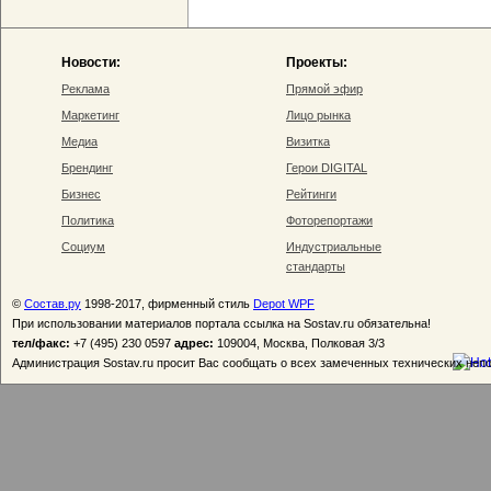
Новости:
Проекты:
Реклама
Прямой эфир
Маркетинг
Лицо рынка
Медиа
Визитка
Брендинг
Герои DIGITAL
Бизнес
Рейтинги
Политика
Фоторепортажи
Социум
Индустриальные
стандарты
©
Состав.ру
1998-2017, фирменный стиль
Depot WPF
При использовании материалов портала ссылка на Sostav.ru обязательна!
тел/факс:
+7 (495) 230 0597
адрес:
109004, Москва, Полковая 3/3
Администрация Sostav.ru просит Вас сообщать о всех замеченных технических неп