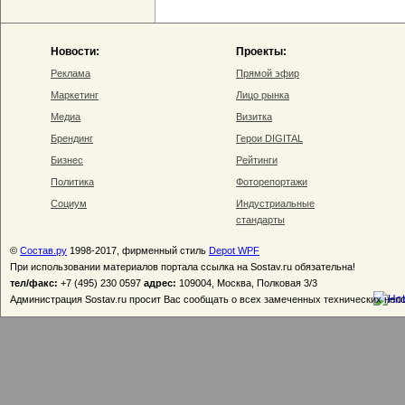
Новости:
Проекты:
Реклама
Прямой эфир
Маркетинг
Лицо рынка
Медиа
Визитка
Брендинг
Герои DIGITAL
Бизнес
Рейтинги
Политика
Фоторепортажи
Социум
Индустриальные
стандарты
©
Состав.ру
1998-2017, фирменный стиль
Depot WPF
При использовании материалов портала ссылка на Sostav.ru обязательна!
тел/факс:
+7 (495) 230 0597
адрес:
109004, Москва, Полковая 3/3
Администрация Sostav.ru просит Вас сообщать о всех замеченных технических неп