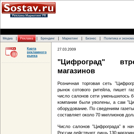
|
|
|
|
|
Медиа
Реклама
Брендинг
Маркетинг
Бизнес
Политика и эконом
Карта
27.03.2009
рекламного
рынка
"Цифроград" вт
магазинов
Розничная торговая сеть "Цифрог
рынок сотового ритейла, пишет га
число салонов сети уменьшилось б
компании были уволены, а сам "Ци
оборудование. По сведениям газет
составляет около 70 миллионов дол
Число салонов "Цифрограда" в нач
России действуют лишь 130 магазино