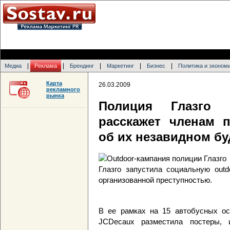
|
|
|
|
|
Медиа
Реклама
Брендинг
Маркетинг
Бизнес
Политика и эконом
Карта
26.03.2009
рекламного
рынка
Полиция Глазго
расскажет членам 
об их незавидном б
Глазго запустила социальную outd
организованной преступностью.
В ее рамках на 15 автобусных ост
JCDecaux разместила постеры, 