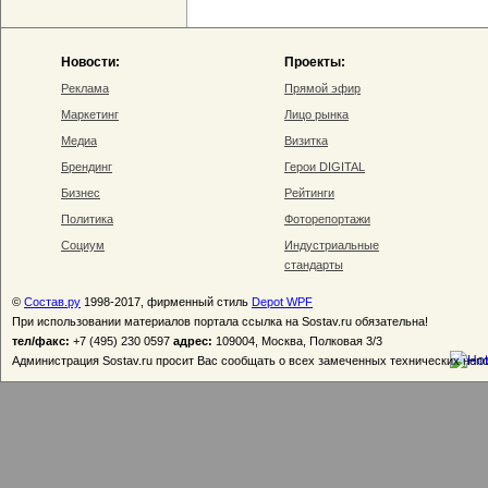
Новости:
Проекты:
Реклама
Прямой эфир
Маркетинг
Лицо рынка
Медиа
Визитка
Брендинг
Герои DIGITAL
Бизнес
Рейтинги
Политика
Фоторепортажи
Социум
Индустриальные
стандарты
©
Состав.ру
1998-2017, фирменный стиль
Depot WPF
При использовании материалов портала ссылка на Sostav.ru обязательна!
тел/факс:
+7 (495) 230 0597
адрес:
109004, Москва, Полковая 3/3
Администрация Sostav.ru просит Вас сообщать о всех замеченных технических неп