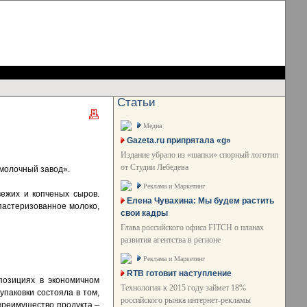
Статьи
Медиа
Gazeta.ru припрятала «g»
Издание убрало из «шапки» спорный логотип
от Студии Лебедева
 молочный завод».
Реклама и Маркетинг
вежих и копченых сыров.
Елена Чувахина: Мы будем растить
пастеризованное молоко,
свои кадры
Глава российского офиса FITCH о планах
развития агентства в регионе
Реклама и Маркетинг
RTB готовит наступление
позициях в экономичном
Технология к 2015 году займет 18%
упаковки состояла в том,
российского рынка интернет-рекламы
преимущество продукта –