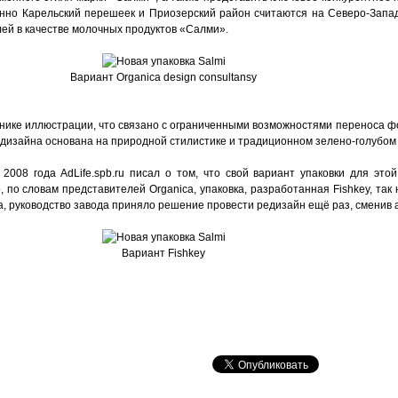
онно Карельский перешеек и Приозерский район считаются на Северо-Запад
ей в качестве молочных продуктов «Салми».
Вариант Organica design consultansy
хнике иллюстрации, что связано с ограниченными возможностями переноса 
 дизайна основана на природной стилистике и традиционном зелено-голубом
2008 года AdLife.spb.ru писал о том, что свой вариант упаковки для это
, по словам представителей Organica, упаковка, разработанная Fishkey, так 
да, руководство завода приняло решение провести редизайн ещё раз, сменив а
Вариант Fishkey