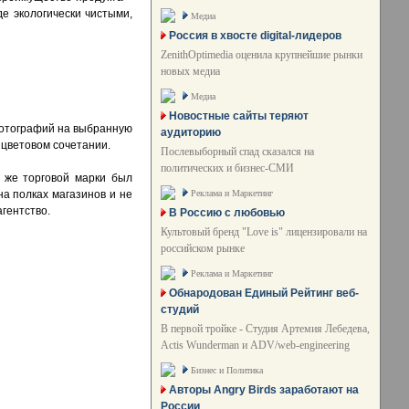
е экологически чистыми,
Медиа
Россия в хвосте digital-лидеров
ZenithOptimedia оценила крупнейшие рынки
новых медиа
Медиа
Новостные сайты теряют
фотографий на выбранную
аудиторию
 цветовом сочетании.
Послевыборный спад сказался на
политических и бизнес-СМИ
й же торговой марки был
Реклама и Маркетинг
на полках магазинов и не
гентство.
В Россию с любовью
Культовый бренд "Love is" лицензировали на
российском рынке
Реклама и Маркетинг
Обнародован Единый Рейтинг веб-
студий
В первой тройке - Студия Артемия Лебедева,
Actis Wunderman и ADV/web-engineering
Бизнес и Политика
Авторы Angry Birds заработают на
России