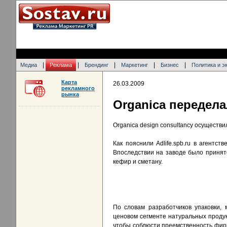
|
|
|
|
|
Медиа
Реклама
Брендинг
Маркетинг
Бизнес
Политика и э
Карта
26.03.2009
рекламного
рынка
Organica передела
Organica design consultancy осуществ
Как пояснили Adlife.spb.ru в агентс
Впоследствии на заводе было принят
кефир и сметану.
По словам разработчиков упаковки,
ценовом сегменте натуральных продук
чтобы соблюсти преемственность фирм