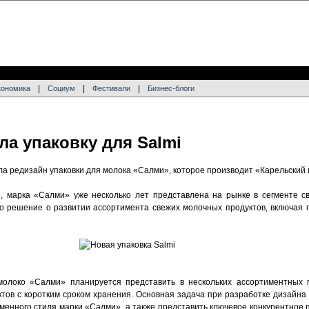
|
|
|
кономика
Социум
Фестивали
Бизнес-блоги
ла упаковку для Salmi
ила редизайн упаковки для молока «Салми», которое производит «Карельский
тве, марка «Салми» уже несколько лет представлена на рынке в сегменте с
о решение о развитии ассортимента свежих молочных продуктов, включая 
 молоко «Салми» планируется представить в нескольких ассортиментных 
тов с коротким сроком хранения. Основная задача при разработке дизайна 
енного стиля марки «Салми», а также представить ключевое конкурентное 