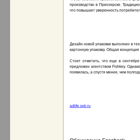
производство в Приозерске. Традици
что повышает уверенность потребител
Дизайн новой упаковки выполнен в те
картонную упаковку. Общая концепция
Стоит отметить, что еще в сентябре 
предложен агентством Fishkey. Однако
появилась, а спустя менее, чем полго
adlife.spb.ru