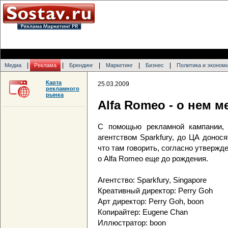
|
|
|
|
|
Медиа
Реклама
Брендинг
Маркетинг
Бизнес
Политика и эконом
Карта
25.03.2009
рекламного
рынка
Alfa Romeo - о нем 
С помощью рекламной кампании, 
агентством Sparkfury, до ЦА донос
что там говорить, согласно утверж
о Alfa Romeo еще до рождения.
Агентство: Sparkfury, Singapore
Креативный директор: Perry Goh
Арт директор: Perry Goh, boon
Копирайтер: Eugene Chan
Иллюстратор: boon