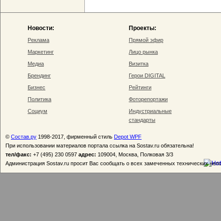
Новости:
Проекты:
Реклама
Прямой эфир
Маркетинг
Лицо рынка
Медиа
Визитка
Брендинг
Герои DIGITAL
Бизнес
Рейтинги
Политика
Фоторепортажи
Социум
Индустриальные
стандарты
©
Состав.ру
1998-2017, фирменный стиль
Depot WPF
При использовании материалов портала ссылка на Sostav.ru обязательна!
тел/факс:
+7 (495) 230 0597
адрес:
109004, Москва, Полковая 3/3
Администрация Sostav.ru просит Вас сообщать о всех замеченных технических неп