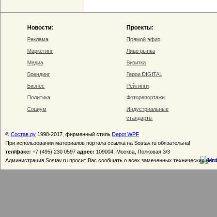
Новости:
Проекты:
Реклама
Прямой эфир
Маркетинг
Лицо рынка
Медиа
Визитка
Брендинг
Герои DIGITAL
Бизнес
Рейтинги
Политика
Фоторепортажи
Социум
Индустриальные
стандарты
©
Состав.ру
1998-2017, фирменный стиль
Depot WPF
При использовании материалов портала ссылка на Sostav.ru обязательна!
тел/факс:
+7 (495) 230 0597
адрес:
109004, Москва, Полковая 3/3
Администрация Sostav.ru просит Вас сообщать о всех замеченных технических неп