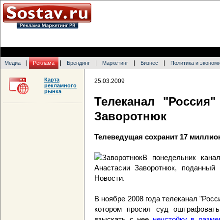
|
|
|
|
|
Медиа
Реклама
Брендинг
Маркетинг
Бизнес
Политика и эконом
Карта
25.03.2009
рекламного
рынка
Телеканал "Россия"
Заворотнюк
Телеведущая сохранит 17 миллио
В понедельник канал
Анастасии Заворотнюк, поданный
Новости.
В ноябре 2008 года телеканал "Росс
котором просил суд оштрафовать
взыскать с нее
неустойку в разме