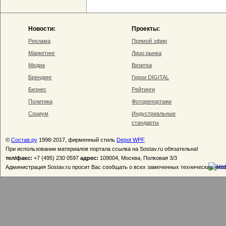
Новости:
Проекты:
Реклама
Прямой эфир
Маркетинг
Лицо рынка
Медиа
Визитка
Брендинг
Герои DIGITAL
Бизнес
Рейтинги
Политика
Фоторепортажи
Социум
Индустриальные
стандарты
©
Состав.ру
1998-2017, фирменный стиль
Depot WPF
При использовании материалов портала ссылка на Sostav.ru обязательна!
тел/факс:
+7 (495) 230 0597
адрес:
109004, Москва, Полковая 3/3
Администрация Sostav.ru просит Вас сообщать о всех замеченных технических неп