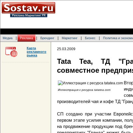
|
|
|
|
|
Медиа
Реклама
Брендинг
Маркетинг
Бизнес
Политика и эконом
Карта
25.03.2009
рекламного
рынка
Tata Tea, ТД "Гр
совместное предпри
Вто
инди
Иллюстрация с ресурса tatatea.com
сов
производителей чая и кофе ТД "Гранд
СП создано при участии Европейск
первом этапе усилия компании, пол
на продвижение продукции под бре
предприятиях "Гранда" может быть 