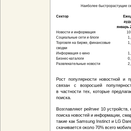
Наиболее быстрорастущие се
Сектор
Еже
ауд
январь 2
Новости и информация
10
Социальные сети и блоги
1
Торговля на бирже, финансовые
1
сводки
Информация о кино
1
Бизнес-каталоги
0
Развлекательные новости
2
Рост популярности новостной и 
связан с возросшей популярнос
в частности тех, которые предлага
поиска.
Возглавляют рейтинг 10 устройств,
поиска новостей и информации, см
такие как Samsung Instinct и LG Da
скачивается около 70% всего мобиль