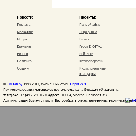
Новости:
Проекты:
Реклама
Прямой эфир
Маркетинг
Лицо рынка
Медиа
Визитка
Брендинг
Герои DIGITAL
Бизнес
Рейтинги
Политика
Фоторепортажи
Социум
Индустриальные
стандарты
©
Состав.ру
1998-2017, фирменный стиль
Depot WPF
При использовании материалов портала ссылка на Sostav.ru обязательна!
тел/факс:
+7 (495) 230 0597
адрес:
109004, Москва, Полковая 3/3
Администрация Sostav.ru просит Вас сообщать о всех замеченных технических неп