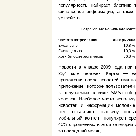
популярность набирает блоггинг,
финансовой информации, а также
устройств.
Потребление мобильного конте
Частота потребления
Январь 2008 
Ежедневно
10,8 м
Еженедельно
10,3 м
Хотя бы один раз в месяц
36,8 м
Новости в январе 2009 года при
22,4 млн человек. Карты — на
приложения после новостей, ими п
приложение, которое пользовател
в получаемых в виде SMS-сообще
человек. Наиболее часто использ
новостей и информации молодые
(ни составляют половину польз
мобильный контент популярен сре
40% опрошенных в этой категории 
за последний месяц.