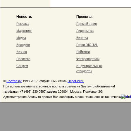
Новости:
Проекты:
Реклама
Прямой эфир
Маркетинг
Лицо рынка
Медиа
Визитка
Брендинг
Герои DIGITAL
Бизнес
Рейтинги
Политика
Фоторепортажи
Социум
Индустриальные
стандарты
©
Состав.ру
1998-2017, фирменный стиль
Depot WPF
При использовании материалов портала ссылка на Sostav.ru обязательна!
тел/факс:
+7 (495) 230 0597
адрес:
109004, Москва, Полковая 3/3
Администрация Sostav.ru просит Вас сообщать о всех замеченных технических неп