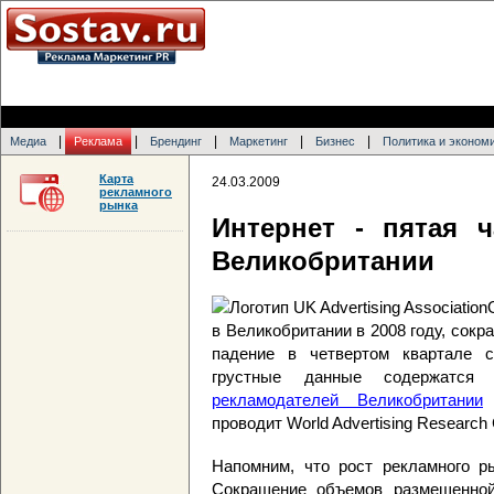
|
|
|
|
|
Медиа
Реклама
Брендинг
Маркетинг
Бизнес
Политика и эконом
Карта
24.03.2009
рекламного
рынка
Интернет - пятая 
Великобритании
в Великобритании в 2008 году, сокр
падение в четвертом квартале с
грустные данные содержатс
рекламодателей Великобритании
(
проводит World Advertising Research
Напомним, что рост рекламного ры
Сокращение объемов размещенной