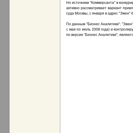
Но источники "Коммерсанта" в конкури
активно рассматривает вариант прив
суда Москвы, с января в адрес "Эжен"
По данным "Бизнес Аналитики", "Эжен
с мая по июль 2008 года) и контролир
по версии "Бизнес Аналитики", являются