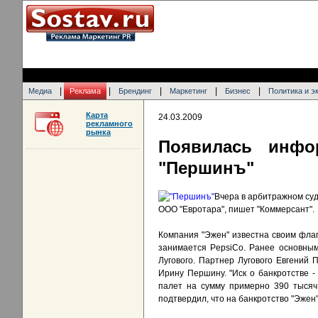
|
|
|
|
|
Медиа
Реклама
Брендинг
Маркетинг
Бизнес
Политика и э
Карта
24.03.2009
рекламного
рынка
Появилась инфо
"Першинъ"
Вчера в арбитражном су
ООО "Евротара", пишет "Коммерсант".
Компания "Эжен" известна своим флаг
занимается PepsiCo. Ранее основным
Лугового. Партнер Лугового Евгений
Ирину Першину. "Иск о банкротстве -
палет на сумму примерно 390 тысяч 
подтвердил, что на банкротство "Эжен