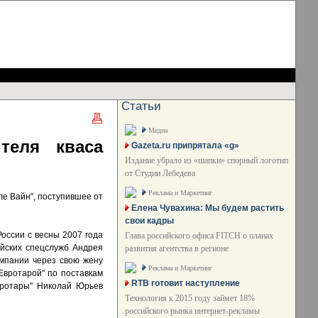
Статьи
Медиа
теля кваса
Gazeta.ru припрятала «g»
Издание убрало из «шапки» спорный логотип
от Студии Лебедева
Реклама и Маркетинг
е Вайн", поступившее от
Елена Чувахина: Мы будем растить
свои кадры
оссии с весны 2007 года
Глава российского офиса FITCH о планах
йских спецслужб Андрея
развития агентства в регионе
омпании через свою жену
Реклама и Маркетинг
Евротарой" по поставкам
RTB готовит наступление
Евротары" Николай Юрьев
Технология к 2015 году займет 18%
российского рынка интернет-рекламы