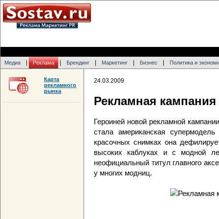
|
|
|
|
|
Медиа
Реклама
Брендинг
Маркетинг
Бизнес
Политика и эконом
Карта
24.03.2009
рекламного
рынка
Рекламная кампания
Героиней новой рекламной кампани
стала американская супермодель 
красочных снимках она дефилируе
высоких каблуках и с модной ле
неофициальный титул главного аксе
у многих модниц.