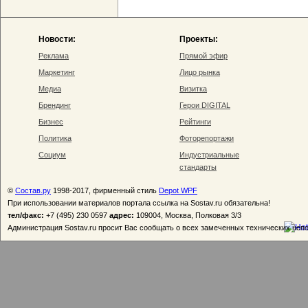
Новости:
Проекты:
Реклама
Прямой эфир
Маркетинг
Лицо рынка
Медиа
Визитка
Брендинг
Герои DIGITAL
Бизнес
Рейтинги
Политика
Фоторепортажи
Социум
Индустриальные
стандарты
©
Состав.ру
1998-2017, фирменный стиль
Depot WPF
При использовании материалов портала ссылка на Sostav.ru обязательна!
тел/факс:
+7 (495) 230 0597
адрес:
109004, Москва, Полковая 3/3
Администрация Sostav.ru просит Вас сообщать о всех замеченных технических неп