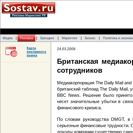
|
|
|
|
|
Медиа
Реклама
Брендинг
Маркетинг
Бизнес
Политика и эконом
Карта
24.03.2009
рекламного
рынка
Британская медиако
сотрудников
Медиакорпорация The Daily Mail and
британский таблоид The Daily Mail,
BBC News. Решение было принято 
несет значительные убытки в связ
финансового кризиса.
По словам руководства DMGT, в 
серьезные финансовые трудности. О
доходы компании существенно сниз