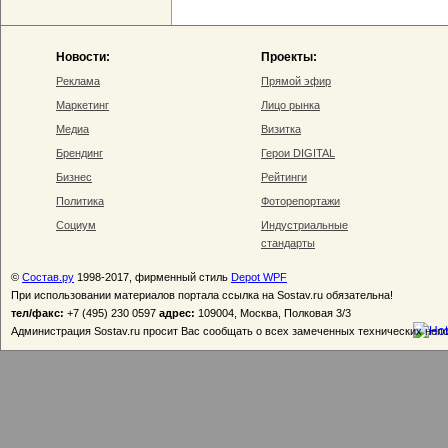
Новости:
Проекты:
Реклама
Прямой эфир
Маркетинг
Лицо рынка
Медиа
Визитка
Брендинг
Герои DIGITAL
Бизнес
Рейтинги
Политика
Фоторепортажи
Социум
Индустриальные
стандарты
©
Состав.ру
1998-2017, фирменный стиль
Depot WPF
При использовании материалов портала ссылка на Sostav.ru обязательна!
тел/факс:
+7 (495) 230 0597
адрес:
109004, Москва, Полковая 3/3
Администрация Sostav.ru просит Вас сообщать о всех замеченных технических неп