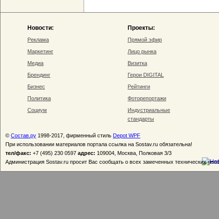
Новости:
Проекты:
Реклама
Прямой эфир
Маркетинг
Лицо рынка
Медиа
Визитка
Брендинг
Герои DIGITAL
Бизнес
Рейтинги
Политика
Фоторепортажи
Социум
Индустриальные
стандарты
©
Состав.ру
1998-2017, фирменный стиль
Depot WPF
При использовании материалов портала ссылка на Sostav.ru обязательна!
тел/факс:
+7 (495) 230 0597
адрес:
109004, Москва, Полковая 3/3
Администрация Sostav.ru просит Вас сообщать о всех замеченных технических неп