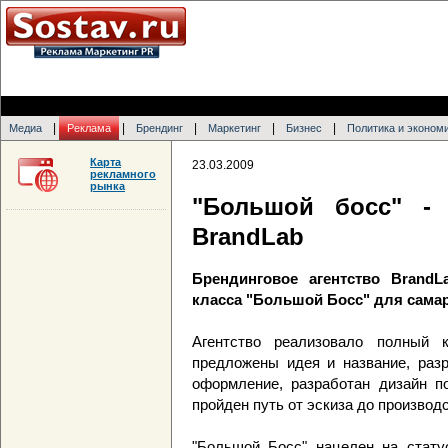
|
|
|
|
|
Медиа
Реклама
Брендинг
Маркетинг
Бизнес
Политика и эконом
Карта
23.03.2009
рекламного
рынка
"Большой босс" -
BrandLab
Брендинговое агентство Brand
класса "Большой Босс" для сама
Агентство реализовало полный 
предложены идея и название, раз
оформление, разработан дизайн по
пройден путь от эскиза до производ
"Большой Босс" нацелен на статус