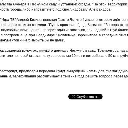
льства бункера в Нескучном саду и установки ограды. "На этой территории
ость города, либо направить его под снос", - добавил Александров.
гра ТВ" Андрей Козлов, пояснил Газете.Ru, что бункер, о котором идёт речь,
или через столько времени. "Пусть проверяют", - добавил он. "Во-первых, э
 подсобные помещения, - говорит один из знатоков, пришедший в клуб более
был построен еще при Владимире Яковлевиче Ворошилове в середине 90-х 
документов ничего вырыть бы не дали".
раздуваемый вокруг охотничьего домика в Нескучном саду. "Год-полтора наз
считало по новой ставке плату за прошлые 10 лет и потребовало 50 млн рубле
 расторгнут, продюсеры передачи будут вынуждены искать для съёмок друг
анным, телекомпания рассчитывает в течение года решить вопрос с переезд