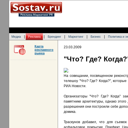
|
|
|
|
|
Медиа
Реклама
Брендинг
Маркетинг
Бизнес
Политика и э
Карта
23.03.2009
рекламного
рынка
"Что? Где? Когда?
На совещании, посвященном реконстр
телешоу "Что? Где? Когда?", которые
РИА Новости.
Организаторы "Что? Где? Когда" за
памятнике архитектуры, однако этого 
разрешения они построили себе допол
домика.
Траскунов добавил, что для съемок
асфальтовое покрытие. Префект Цен