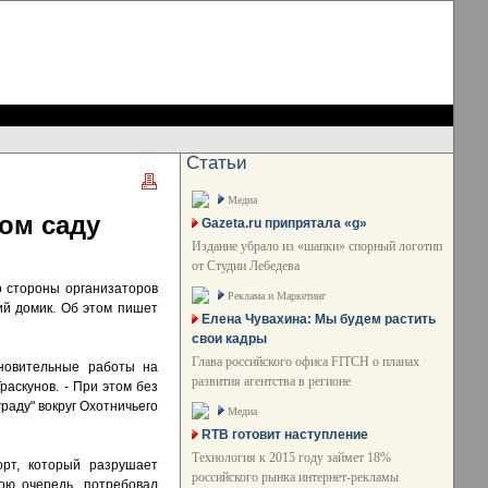
Статьи
Медиа
ном саду
Gazeta.ru припрятала «g»
Издание убрало из «шапки» спорный логотип
от Студии Лебедева
о стороны организаторов
Реклама и Маркетинг
ий домик. Об этом пишет
Елена Чувахина: Мы будем растить
свои кадры
Глава российского офиса FITCH о планах
ановительные работы на
развития агентства в регионе
раскунов. - При этом без
раду" вокруг Охотничьего
Медиа
RTB готовит наступление
Технология к 2015 году займет 18%
орт, который разрушает
российского рынка интернет-рекламы
ою очередь, потребовал