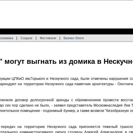
|
|
|
кономика
Социум
Фестивали
Бизнес-блоги
" могут выгнать из домика в Нескуч
укции ЦПКиО им.Горького и Нескучного сада, были отмечены нарушения с
 арендуют на территории Нескучного сада памятник архитектуры - Охотнич
ключили договор долгосрочной аренды с обременением провести восст
до сих пор сделано не было, - заявил представитель Москомнаследия Лев Т
нительное помещение - подземный бункер, а также возвели "безобразную ог
 передач на территорию Нескучного сада пригоняется тяжелый трансп
трального административного округа столицы Алексей Александров, в св