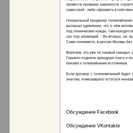
провести проверку законности строите
самострой - либо оформить в собственн
Генеральный продюсер телекомпания "И
высказал удивление, что о нём вспомн
под технические нужды, там находятся
сих пор играющий. - Во-вторых, он 
Сами понимаете, в центре Москвы без 
Впрочем, это уже не первый скандал, 
Горького подняло арендную плату и по
близких к телекомпании источников.
Если договор с телекомпанией будет
знатока, пожелавшего остаться неназв
Обсуждение Facebook
Обсуждение VKontakte