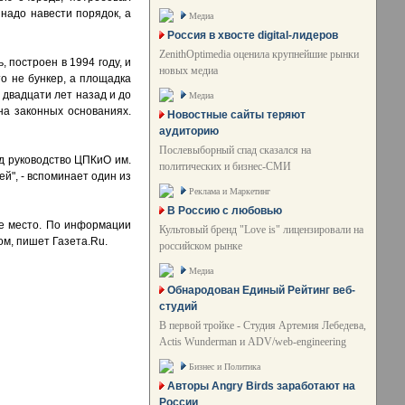
 надо навести порядок, а
Медиа
Россия в хвосте digital-лидеров
ZenithOptimedia оценила крупнейшие рынки
 построен в 1994 году, и
новых медиа
то не бункер, а площадка
 двадцати лет назад и до
Медиа
на законных основаниях.
Новостные сайты теряют
аудиторию
Послевыборный спад сказался на
ад руководство ЦПКиО им.
политических и бизнес-СМИ
й", - вспоминает один из
Реклама и Маркетинг
В Россию с любовью
ое место. По информации
Культовый бренд "Love is" лицензировали на
ом, пишет Газета.Ru.
российском рынке
Медиа
Обнародован Единый Рейтинг веб-
студий
В первой тройке - Студия Артемия Лебедева,
Actis Wunderman и ADV/web-engineering
Бизнес и Политика
Авторы Angry Birds заработают на
России