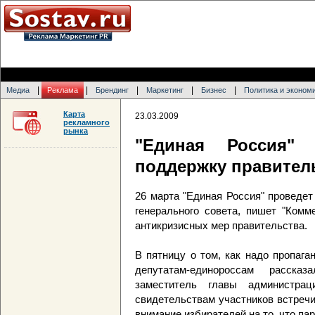
|
|
|
|
|
Медиа
Реклама
Брендинг
Маркетинг
Бизнес
Политика и эконом
Карта
23.03.2009
рекламного
рынка
"Единая Россия" 
поддержку правител
26 марта "Единая Россия" проведе
генерального совета, пишет "Комм
антикризисных мер правительства.
В пятницу о том, как надо пропага
депутатам-единороссам расск
заместитель главы администра
свидетельствам участников встреч
внимание избирателей на то, что па