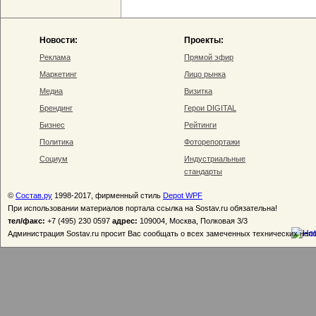
Новости:
Проекты:
Реклама
Прямой эфир
Маркетинг
Лицо рынка
Медиа
Визитка
Брендинг
Герои DIGITAL
Бизнес
Рейтинги
Политика
Фоторепортажи
Социум
Индустриальные
стандарты
©
Состав.ру
1998-2017, фирменный стиль
Depot WPF
При использовании материалов портала ссылка на Sostav.ru обязательна!
тел/факс:
+7 (495) 230 0597
адрес:
109004, Москва, Полковая 3/3
Администрация Sostav.ru просит Вас сообщать о всех замеченных технических неп