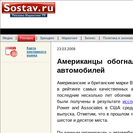
|
|
|
|
|
Медиа
Реклама
Брендинг
Маркетинг
Бизнес
Политика и эконом
Карта
23.03.2009
рекламного
рынка
Американцы обогна
автомобилей
Американские и британские марки Bu
в рейтинге самых качественных 
последние несколько лет обогнав 
были получены в результате
иссл
Power and Associates в США сред
выпуска. Отметим, что в прошлом г
шестое и десятое места.
По данным организации, у автомоби