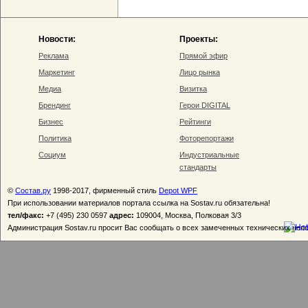
Новости:
Проекты:
Реклама
Прямой эфир
Маркетинг
Лицо рынка
Медиа
Визитка
Брендинг
Герои DIGITAL
Бизнес
Рейтинги
Политика
Фоторепортажи
Социум
Индустриальные
стандарты
©
Состав.ру
1998-2017, фирменный стиль
Depot WPF
При использовании материалов портала ссылка на Sostav.ru обязательна!
тел/факс:
+7 (495) 230 0597
адрес:
109004, Москва, Полковая 3/3
Администрация Sostav.ru просит Вас сообщать о всех замеченных технических неп