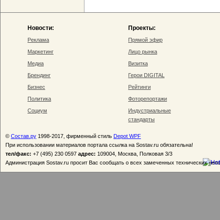
Новости:
Проекты:
Реклама
Прямой эфир
Маркетинг
Лицо рынка
Медиа
Визитка
Брендинг
Герои DIGITAL
Бизнес
Рейтинги
Политика
Фоторепортажи
Социум
Индустриальные
стандарты
©
Состав.ру
1998-2017, фирменный стиль
Depot WPF
При использовании материалов портала ссылка на Sostav.ru обязательна!
тел/факс:
+7 (495) 230 0597
адрес:
109004, Москва, Полковая 3/3
Администрация Sostav.ru просит Вас сообщать о всех замеченных технических неп