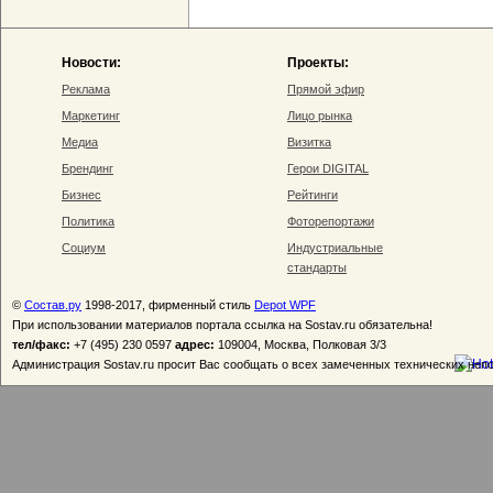
Новости:
Проекты:
Реклама
Прямой эфир
Маркетинг
Лицо рынка
Медиа
Визитка
Брендинг
Герои DIGITAL
Бизнес
Рейтинги
Политика
Фоторепортажи
Социум
Индустриальные
стандарты
©
Состав.ру
1998-2017, фирменный стиль
Depot WPF
При использовании материалов портала ссылка на Sostav.ru обязательна!
тел/факс:
+7 (495) 230 0597
адрес:
109004, Москва, Полковая 3/3
Администрация Sostav.ru просит Вас сообщать о всех замеченных технических неп