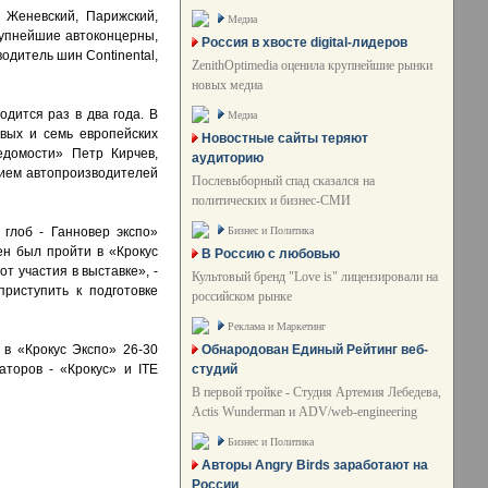
 Женевский, Парижский,
Медиа
рупнейшие автоконцерны,
Россия в хвосте digital-лидеров
водитель шин Continental,
ZenithOptimedia оценила крупнейшие рынки
новых медиа
дится раз в два года. В
Медиа
вых и семь европейских
Новостные сайты теряют
едомости» Петр Кирчев,
аудиторию
нием автопроизводителей
Послевыборный спад сказался на
политических и бизнес-СМИ
Бизнес и Политика
глоб - Ганновер экспо»
ен был пройти в «Крокус
В Россию с любовью
т участия в выставке», -
Культовый бренд "Love is" лицензировали на
риступить к подготовке
российском рынке
Реклама и Маркетинг
Обнародован Единый Рейтинг веб-
 в «Крокус Экспо» 26-30
студий
аторов - «Крокус» и ITE
В первой тройке - Студия Артемия Лебедева,
Actis Wunderman и ADV/web-engineering
Бизнес и Политика
Авторы Angry Birds заработают на
России