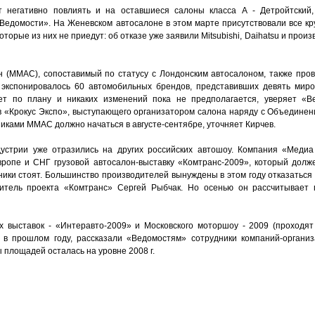
негативно повлиять и на оставшиеся салоны класса А - Детройтский,
«Ведомости». На Женевском автосалоне в этом марте присутствовали все к
орые из них не приедут: об отказе уже заявили Mitsubishi, Daihatsu и произ
 (ММАС), сопоставимый по статусу с Лондонским автосалоном, также прово
 экспонировалось 60 автомобильных брендов, представивших девять миро
т по плану и никаких изменений пока не предполагается, уверяет «В
в «Крокус Экспо», выступающего организатором салона наряду с Объедине
никами ММАС должно начаться в августе-сентябре, уточняет Кирчев.
устрии уже отразились на других российских автошоу. Компания «Медиа 
ропе и СНГ грузовой автосалон-выставку «Комтранс-2009», который долж
ики стоят. Большинство производителей вынуждены в этом году отказаться о
тель проекта «Комтранс» Сергей Рыбчак. Но осенью он рассчитывает п
 выставок - «Интеравто-2009» и Московского моторшоу - 2009 (проходят
м в прошлом году, рассказали «Ведомостям» сотрудники компаний-организ
 площадей осталась на уровне 2008 г.