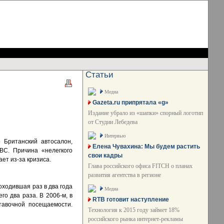
Статьи
Медиа
Gazeta.ru припрятала «g»
Издание убрало из «шапки» спорный логотип
от Студии Лебедева
Интервью
 Британский автосалон,
Елена Чувахина: Мы будем растить
ВС. Причина «нелегкого
свои кадры
ет из-за кризиса.
Глава российского офиса FITCH о планах
развития агентства в регионе
оходившая раз в два года
Медиа
го два раза. В 2006-м, в
RTB готовит наступление
тавочной посещаемости.
Технология к 2015 году займет 18%
российского рынка интернет-рекламы