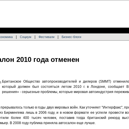
|
|
|
кономика
Социум
Фестивали
Бизнес-блоги
лон 2010 года отменен
Британское Общество автопроизводителей и дилеров (SMMT) отменило
который должен был состояться летом 2010 г. в Лондоне, сообщает В
решения» - серьезные проблемы, которые мировая автоиндустрия пережива
 прерывалось только в годы двух мировых войн. Как уточняет "Интерфакс", пр
з Бирмингема лишь в 2006 году, и в новом формате ее успели провести все
етили более 400 тысяч человек, поставив тогда британский рекорд выс
мьер. В 2008 году публика приняла автосалон еще лучше.