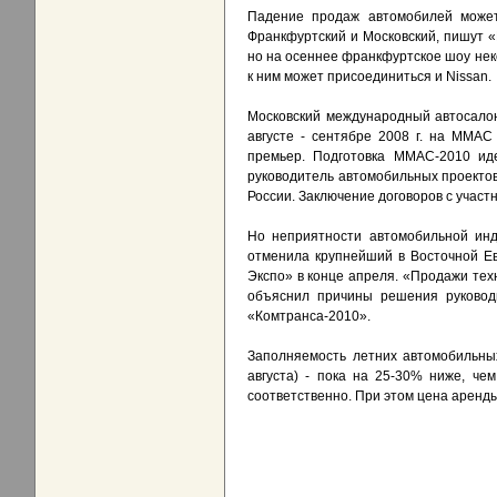
Падение продаж автомобилей может 
Франкфуртский и Московский, пишут 
но на осеннее франкфуртское шоу некот
к ним может присоединиться и Nissan.
Московский международный автосалон
августе - сентябре 2008 г. на ММАС
премьер. Подготовка ММАС-2010 иде
руководитель автомобильных проекто
России. Заключение договоров с участ
Но неприятности автомобильной инд
отменила крупнейший в Восточной Ев
Экспо» в конце апреля. «Продажи техн
объяснил причины решения руководи
«Комтранса-2010».
Заполняемость летних автомобильных
августа) - пока на 25-30% ниже, че
соответственно. При этом цена аренды