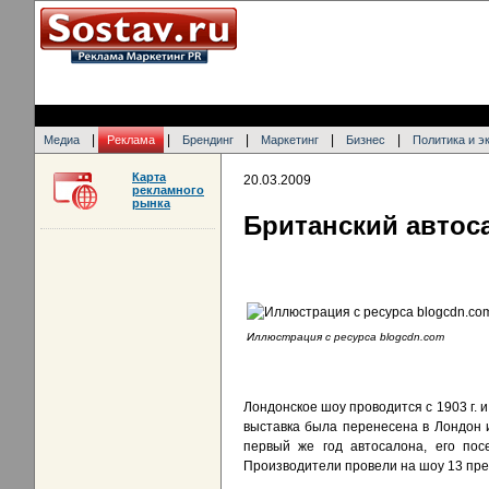
|
|
|
|
|
Медиа
Реклама
Брендинг
Маркетинг
Бизнес
Политика и э
Карта
20.03.2009
рекламного
рынка
Британский автоса
Иллюстрация с ресурса blogcdn.com
Лондонское шоу проводится с 1903 г. и
выставка была перенесена в Лондон и
первый же год автосалона, его пос
Производители провели на шоу 13 пре