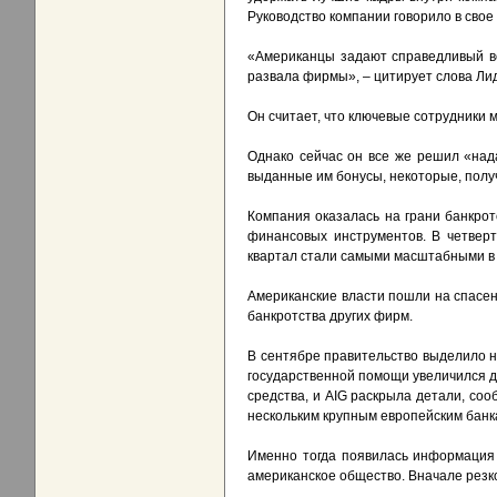
Руководство компании говорило в свое
«Американцы задают справедливый во
развала фирмы», – цитирует слова Л
Он считает, что ключевые сотрудники м
Однако сейчас он все же решил «над
выданные им бонусы, некоторые, получ
Компания оказалась на грани банкро
финансовых инструментов. В четверт
квартал стали самыми масштабными в 
Американские власти пошли на спасен
банкротства других фирм.
В сентябре правительство выделило н
государственной помощи увеличился д
средства, и AIG раскрыла детали, соо
нескольким крупным европейским банка
Именно тогда появилась информация 
американское общество. Вначале резк