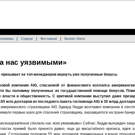
|
|
|
кономика
Социум
Фестивали
Бизнес-блоги
а нас уязвимыми»
G призывает ее топ-менеджеров вернуть уже полученные бонусы
ховой компании AIG, спасаемой от финансового коллапса американски
отя бы половину полученных из государственной помощи бонусов. Пов
е власти и общественность. С критикой компании выступил даже през
65 млн долларов из последнего пакета госпомощи AIG в 30 млрд долларо
американского страховщика AIG Эдвард Лидди возглавил компанию в сентяб
имало первые шаги для спасения страховщика, оказавшегося на грани банкр
вознаграждения сделали нас всех уязвимыми»
Сейчас Лидди вынужден защи
платах премий было принято давно, еще до масштабного кризиса, идея з
нии. Сотрудники получили 55 млн долларов премиальных в конце прошлого