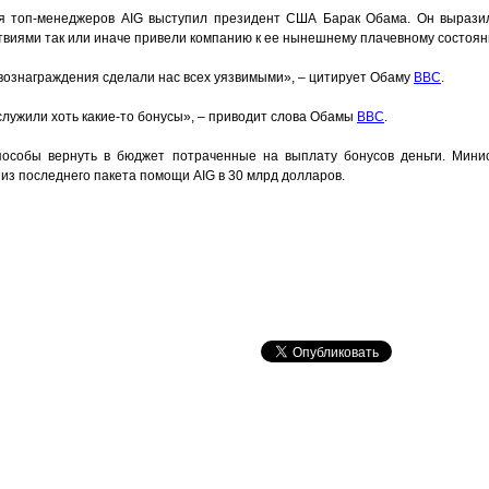
ия топ-менеджеров AIG выступил президент США Барак Обама. Он вырази
ствиями так или иначе привели компанию к ее нынешнему плачевному состоян
ознаграждения сделали нас всех уязвимыми», – цитирует Обаму
BBC
.
служили хоть какие-то бонусы», – приводит слова Обамы
BBC
.
пособы вернуть в бюджет потраченные на выплату бонусов деньги. Мин
из последнего пакета помощи AIG в 30 млрд долларов.