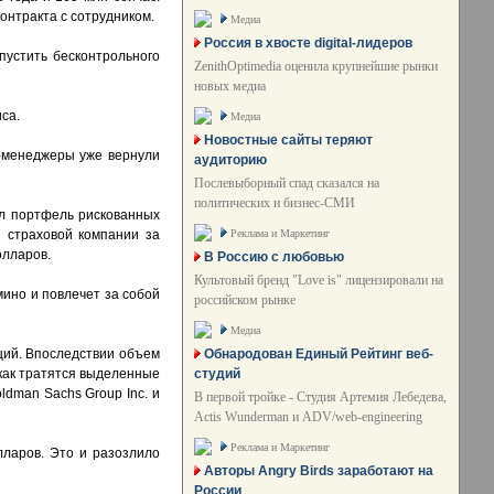
онтракта с сотрудником.
Медиа
Россия в хвосте digital-лидеров
пустить бесконтрольного
ZenithOptimedia оценила крупнейшие рынки
новых медиа
са.
Медиа
Новостные сайты теряют
п-менеджеры уже вернули
аудиторию
Послевыборный спад сказался на
политических и бизнес-СМИ
ал портфель рискованных
Реклама и Маркетинг
и страховой компании за
олларов.
В Россию с любовью
Культовый бренд "Love is" лицензировали на
мино и повлечет за собой
российском рынке
Медиа
Обнародован Единый Рейтинг веб-
ций. Впоследствии объем
студий
 как тратятся выделенные
ldman Sachs Group Inc. и
В первой тройке - Студия Артемия Лебедева,
Actis Wunderman и ADV/web-engineering
Реклама и Маркетинг
лларов. Это и разозлило
Авторы Angry Birds заработают на
России