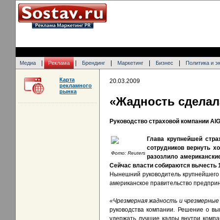
|
|
|
|
|
Медиа
Реклама
Брендинг
Маркетинг
Бизнес
Политика и э
Карта
20.03.2009
рекламного
рынка
«Жадность сделал
Руководство страховой компании AI
Глава крупнейшей стра
сотрудников вернуть х
Фото: Reuters
разозлило американски
Сейчас власти собираются вычесть 1
Нынешний руководитель крупнейшего 
американское правительство предприн
«Чрезмерная жадность и чрезмерные 
руководства компании. Решение о вы
удержать лучшие кадры внутри компа