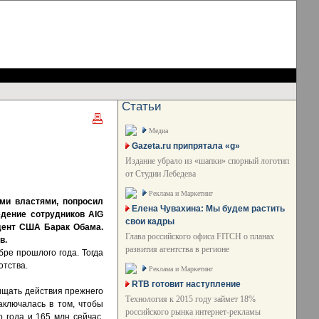
Статьи
Медиа
Gazeta.ru припрятала «g»
Издание убрало из «шапки» спорный логотип
от Студии Лебедева
Реклама и Маркетинг
ми властями, попросил
Елена Чувахина: Мы будем растить
едение сотрудников AIG
свои кадры
идент США Барак Обама.
Глава российского офиса FITCH о планах
в.
развития агентства в регионе
ре прошлого года. Тогда
отства.
Реклама и Маркетинг
RTB готовит наступление
щать действия прежнего
Технология к 2015 году займет 18%
аключалась в том, чтобы
российского рынка интернет-рекламы
 года и 165 млн сейчас.