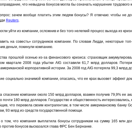
 оправдание, что невыдача бонусов могла бы означать нарушение трудового к
прос: зачем вообще платить этим людям бонусы? Я отвечаю: чтобы не до
идди
Reuters
.
огли уйти из компании, осложнив и без того нелегкий процесс выхода из кризи
авить на совесть» сотрудников компании. По словам Лидди, некоторые то
ив деньги, покинули компанию.
тства прошлой осенью из-за финансового кризиса: страховщик аккумулиров
ом квартале 2008 года убытки AIG составили 61,7 млрд долларов. Потер
американской корпоративной истории. За 2008 год AIG потеряла 99,3 млрд д
ие социально значимой компании, опасаясь, что ее крах вызовет эффект до
а спасение компании около 150 млрд долларов, взамен получив 79,9% ее ак
о почти 180 млрд долларов. Государство и общественность интересовались,
бщив, что перевела своим контрагентам, в том числе американскому банку Go
м, 93 млрд из средств государственной помощи.
о том, что компания выплатила бонусы сотрудникам на сумму 165 млн до
о против бонусов высказался глава ФРС Бен Бернанке.