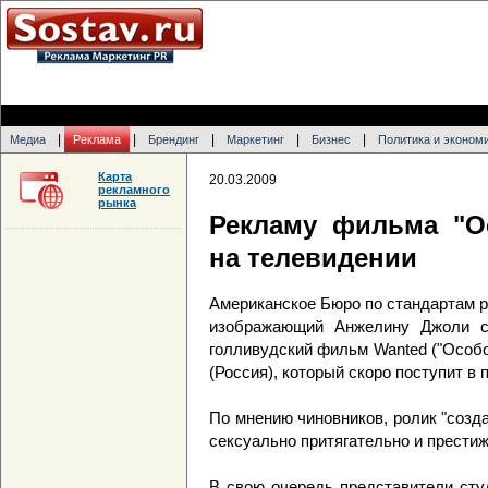
|
|
|
|
|
Медиа
Реклама
Брендинг
Маркетинг
Бизнес
Политика и эконом
Карта
20.03.2009
рекламного
рынка
Рекламу фильма "О
на телевидении
Американское Бюро по стандартам р
изображающий Анжелину Джоли с 
голливудский фильм Wanted ("Особ
(Россия), который скоро поступит в
По мнению чиновников, ролик "созд
сексуально притягательно и престиж
В свою очередь представители студ