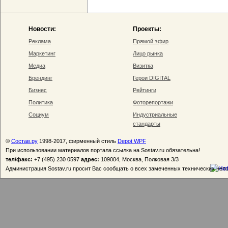
Новости:
Проекты:
Реклама
Прямой эфир
Маркетинг
Лицо рынка
Медиа
Визитка
Брендинг
Герои DIGITAL
Бизнес
Рейтинги
Политика
Фоторепортажи
Социум
Индустриальные
стандарты
©
Состав.ру
1998-2017, фирменный стиль
Depot WPF
При использовании материалов портала ссылка на Sostav.ru обязательна!
тел/факс:
+7 (495) 230 0597
адрес:
109004, Москва, Полковая 3/3
Администрация Sostav.ru просит Вас сообщать о всех замеченных технических неп