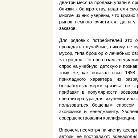
два-три месяца продажи упали в ср
близки к банкротству, издатели см
многие из них уверены, что кризис
рынок немного очистится, да и у
заказов.
Для рядовых потребителей это оз
пропадать случайные, никому не н
мусор, типа брошюр о лечебных св
за три дня. По прогнозам специал
спрос на учебную, детскую и познав
тому же, как показал опыт 1998 
прикладного характера из разр
безработных жертв кризиса, не ст
прибавят в популярности всевоз
спецлитература для изучения инос
пользоваться бешеным спросом 
экономике и менеджменту. Уволе
совершенствования квалификации.
Впрочем, несмотря на чистку ассор
авторы не пострадают: всенародн