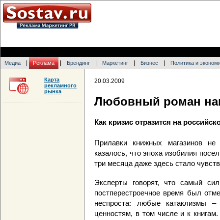
|
|
|
|
|
Медиа
Реклама
Брендинг
Маркетинг
Бизнес
Политика и эконом
Карта
20.03.2009
рекламного
рынка
Любовный роман на
Как кризис отразится на российс
Прилавки книжных магазинов не 
казалось, что эпоха изобилия посел
три месяца даже здесь стало чувст
Эксперты говорят, что самый сил
постперестроечное время был отме
неспроста: любые катаклизмы –
ценностям, в том числе и к книгам.