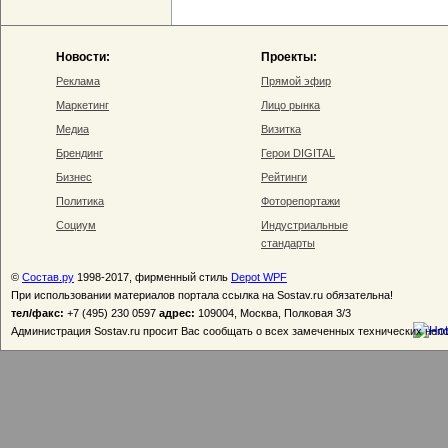
Новости:
Проекты:
Реклама
Прямой эфир
Маркетинг
Лицо рынка
Медиа
Визитка
Брендинг
Герои DIGITAL
Бизнес
Рейтинги
Политика
Фоторепортажи
Социум
Индустриальные
стандарты
©
Состав.ру
1998-2017, фирменный стиль
Depot WPF
При использовании материалов портала ссылка на Sostav.ru обязательна!
тел/факс:
+7 (495) 230 0597
адрес:
109004, Москва, Полковая 3/3
Администрация Sostav.ru просит Вас сообщать о всех замеченных технических неп