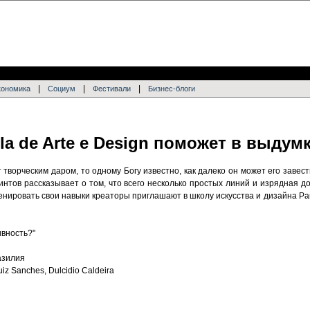
|
|
|
кономика
Социум
Фестивали
Бизнес-блоги
la de Arte e Design поможет в выдум
творческим даром, то одному Богу известно, как далеко он может его завест
тов рассказывает о том, что всего несколько простых линий и изрядная д
ренировать свои навыки креаторы приглашают в школу искусства и дизайна Pan
ивность?"
азилия
iz Sanches, Dulcidio Caldeira