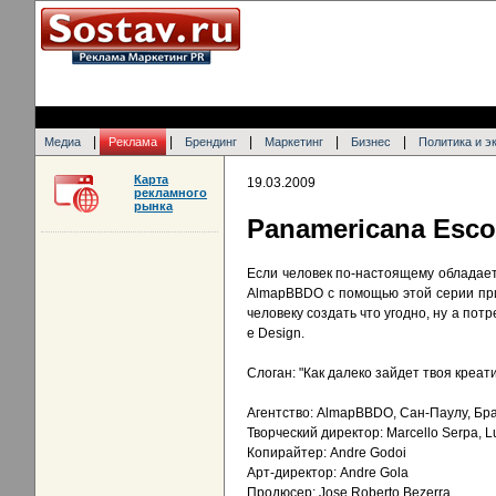
|
|
|
|
|
Медиа
Реклама
Брендинг
Маркетинг
Бизнес
Политика и э
Карта
19.03.2009
рекламного
рынка
Panamericana Esco
Если человек по-настоящему обладает 
AlmapBBDO с помощью этой серии прин
человеку создать что угодно, ну а пот
e Design.
Слоган: "Как далеко зайдет твоя креат
Агентство: AlmapBBDO, Сан-Паулу, Бр
Творческий директор: Marcello Serpa, Lu
Копирайтер: Andre Godoi
Арт-директор: Andre Gola
Продюсер: Jose Roberto Bezerra