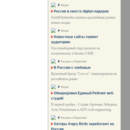
Медиа
Россия в хвосте digital-лидеров
ZenithOptimedia оценила крупнейшие рынки
новых медиа
Медиа
Новостные сайты теряют
аудиторию
Послевыборный спад сказался на
политических и бизнес-СМИ
Реклама и Маркетинг
В Россию с любовью
Культовый бренд "Love is" лицензировали на
российском рынке
Медиа
Обнародован Единый Рейтинг веб-
студий
В первой тройке - Студия Артемия Лебедева,
Actis Wunderman и ADV/web-engineering
Реклама и Маркетинг
Авторы Angry Birds заработают на
России