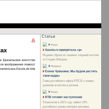
Статьи
Медиа
ках
Gazeta.ru припрятала «g»
Издание убрало из «шапки» спорный логотип
от Студии Лебедева
и. Бразильское агентство
оля воображения помогут
Интервью
americana Escola de Arte
Елена Чувахина: Мы будем растить
свои кадры
Глава российского офиса FITCH о планах
развития агентства в регионе
Медиа
RTB готовит наступление
Технология к 2015 году займет 18%
российского рынка интернет-рекламы