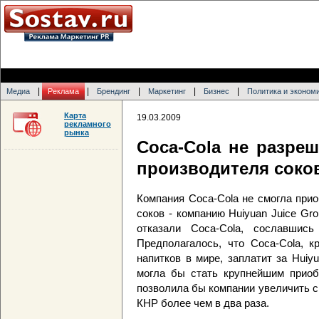
|
|
|
|
|
Медиа
Реклама
Брендинг
Маркетинг
Бизнес
Политика и эконом
Карта
19.03.2009
рекламного
рынка
Coca-Cola не разре
производителя соко
Компания Coca-Cola не смогла прио
соков - компанию Huiyuan Juice Gr
отказали Coca-Cola, сославшись
Предполагалось, что Coca-Cola, к
напитков в мире, заплатит за Hui
могла бы стать крупнейшим приоб
позволила бы компании увеличить с
КНР более чем в два раза.