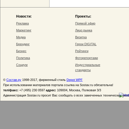
Новости:
Проекты:
Реклама
Прямой эфир
Маркетинг
Лицо рынка
Медиа
Визитка
Брендинг
Герои DIGITAL
Бизнес
Рейтинги
Политика
Фоторепортажи
Социум
Индустриальные
стандарты
©
Состав.ру
1998-2017, фирменный стиль
Depot WPF
При использовании материалов портала ссылка на Sostav.ru обязательна!
тел/факс:
+7 (495) 230 0597
адрес:
109004, Москва, Полковая 3/3
Администрация Sostav.ru просит Вас сообщать о всех замеченных технических неп