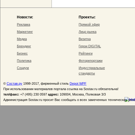
Новости:
Проекты:
Реклама
Прямой эфир
Маркетинг
Лицо рынка
Медиа
Визитка
Брендинг
Герои DIGITAL
Бизнес
Рейтинги
Политика
Фоторепортажи
Социум
Индустриальные
стандарты
©
Состав.ру
1998-2017, фирменный стиль
Depot WPF
При использовании материалов портала ссылка на Sostav.ru обязательна!
тел/факс:
+7 (495) 230 0597
адрес:
109004, Москва, Полковая 3/3
Администрация Sostav.ru просит Вас сообщать о всех замеченных технических неп