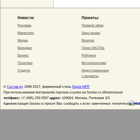
Новости:
Проекты:
Реклама
Прямой эфир
Маркетинг
Лицо рынка
Медиа
Визитка
Брендинг
Герои DIGITAL
Бизнес
Рейтинги
Политика
Фоторепортажи
Социум
Индустриальные
стандарты
©
Состав.ру
1998-2017, фирменный стиль
Depot WPF
При использовании материалов портала ссылка на Sostav.ru обязательна!
тел/факс:
+7 (495) 230 0597
адрес:
109004, Москва, Полковая 3/3
Администрация Sostav.ru просит Вас сообщать о всех замеченных технических неп